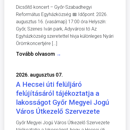
Dicsőítő koncert – Győr-Szabadhegyi
Református Egyházközség 📅 Időpont: 2026.
augusztus 16. (vasárnap) 17:00 óra Helyszín:
Győr, Szenes Iván park, Adyvárosi tó Az
Egyházközség szeretettel hívja különleges Nyári
Örömkoncertjére […]
Tovább olvasom
→
2026. augusztus 07.
A Hecsei úti felüljáró
felújításáról tájékoztatja a
lakosságot Győr Megyei Jogú
Város Útkezelő Szervezete
Győr Megyei Jogú Város Útkezelő Szervezete
tájékoztatja a lakosságot, hogy a Hecsei úti