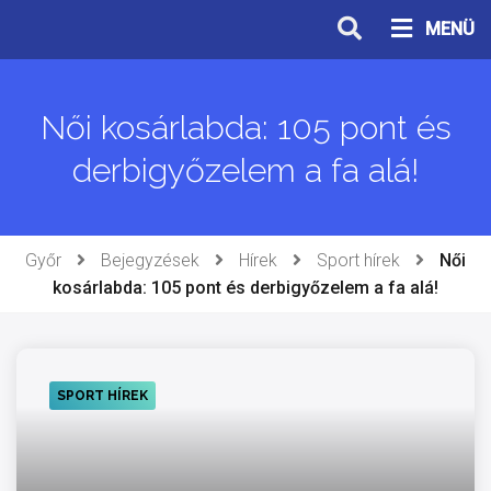
Ugrás
MENÜ
a
tartalomhoz
Női kosárlabda: 105 pont és
derbigyőzelem a fa alá!
Győr
Bejegyzések
Hírek
Sport hírek
Női
kosárlabda: 105 pont és derbigyőzelem a fa alá!
SPORT HÍREK