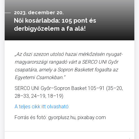
2023. december 20.
Női kosárlabda: 105 pont és
derbigyőzelem a fa alá!
„Az őszi szezon utolsó hazai mérkőzésén nyugat-
magyarországi rangadó várt a SERCO UNI Győr
csapatára, amely a Sopron Basketet fogadta az
Egyetemi Csarnokban.”
SERCO UNI Győr–Sopron Basket 105–91 (35–20,
28–33, 24–19, 18–19)
A teljes cikk itt olvasható
Forrás és fotó: gyorplusz.hu, pixabay.com