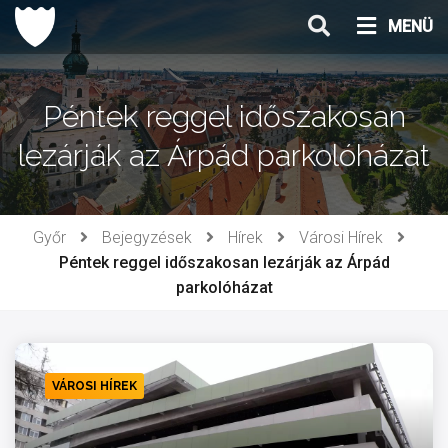
Ugrás
MENÜ
a
tartalomhoz
Péntek reggel időszakosan
lezárják az Árpád parkolóházat
Győr
Bejegyzések
Hírek
Városi Hírek
Péntek reggel időszakosan lezárják az Árpád
parkolóházat
VÁROSI HÍREK