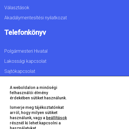
Választások
Akadálymentesítési nyilatkozat
Telefonkönyv
Polgármesteri Hivatal
Lakossági kapcsolat
Sajtókapcsolat
A weboldalon a minőségi
felhasználói élmény
érdekében sütiket használunk.
© 2026 Győr Megyei Jogú Város • Minden jog fenntartva!
Ismerje meg tájékoztatónkat
arról, hogy milyen sütiket
használunk, vagy a
beállítások
résznél ki lehet kapcsolni a
használatukat.