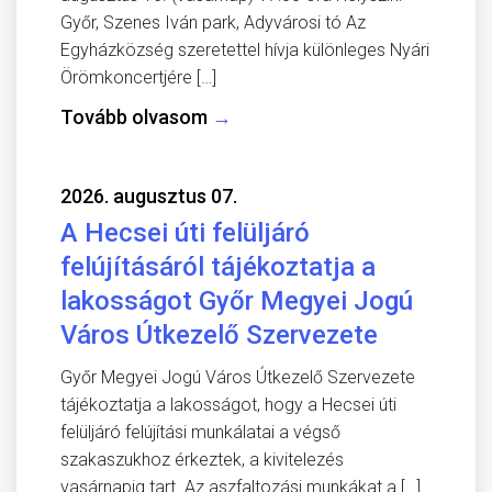
Győr, Szenes Iván park, Adyvárosi tó Az
Egyházközség szeretettel hívja különleges Nyári
Örömkoncertjére […]
Tovább olvasom
→
2026. augusztus 07.
A Hecsei úti felüljáró
felújításáról tájékoztatja a
lakosságot Győr Megyei Jogú
Város Útkezelő Szervezete
Győr Megyei Jogú Város Útkezelő Szervezete
tájékoztatja a lakosságot, hogy a Hecsei úti
felüljáró felújítási munkálatai a végső
szakaszukhoz érkeztek, a kivitelezés
vasárnapig tart. Az aszfaltozási munkákat a […]