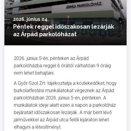
2026. június 04.
Péntek reggel időszakosan lezárják
az Árpád parkolóházat
2026. június 5-én, pénteken az Árpád
parkolóházba reggel 6 órától várhatóan 9 óráig
nem lehet behajtani.
A Győr-Szol Zrt. tájékoztatja a közlekedőket, hogy
burkolatfestési munkálatokat végeznek az Árpád
parkolóházban 2026. június 5-én, pénteken. A
munkálatok ideje alatt ezen a napon a parkolóház
bejáratait időszakosan lezárják. A már bent lévő
járművekkel az Árpád utca felőli kijáraton lehet
elhagyni a létesítményt.