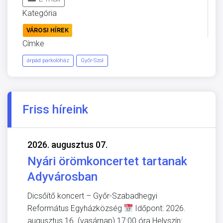
Kategória
VÁROSI HÍREK
Címke
árpád parkolóház
Győr-Szol
Friss híreink
2026. augusztus 07.
Nyári örömkoncertet tartanak
Adyvárosban
Dicsőítő koncert – Győr-Szabadhegyi
Református Egyházközség
Időpont: 2026.
augusztus 16. (vasárnap) 17:00 óra Helyszín: