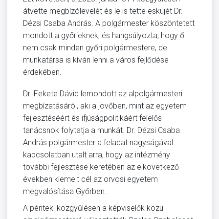
átvette megbízólevelét és le is tette esküjét Dr.
Dézsi Csaba András. A polgármester köszöntetett
mondott a győrieknek, és hangsúlyozta, hogy ő
nem csak minden győri polgármestere, de
munkatársa is kíván lenni a város fejlődése
érdekében.
Dr. Fekete Dávid lemondott az alpolgármesteri
megbízatásáról, aki a jövőben, mint az egyetem
fejlesztéséért és ifjúságpolitikáért felelős
tanácsnok folytatja a munkát. Dr. Dézsi Csaba
András polgármester a feladat nagyságával
kapcsolatban utalt arra, hogy az intézmény
további fejlesztése keretében az elkövetkező
években kiemelt cél az orvosi egyetem
megvalósítása Győrben.
A pénteki közgyűlésen a képviselők közül