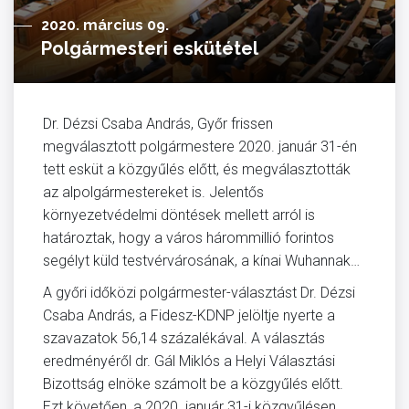
2020. március 09.
Polgármesteri eskütétel
Dr. Dézsi Csaba András, Győr frissen
megválasztott polgármestere 2020. január 31-én
tett esküt a közgyűlés előtt, és megválasztották
az alpolgármestereket is. Jelentős
környezetvédelmi döntések mellett arról is
határoztak, hogy a város hárommillió forintos
segélyt küld testvérvárosának, a kínai Wuhannak…
A győri időközi polgármester-választást Dr. Dézsi
Csaba András, a Fidesz-KDNP jelöltje nyerte a
szavazatok 56,14 százalékával. A választás
eredményéről dr. Gál Miklós a Helyi Választási
Bizottság elnöke számolt be a közgyűlés előtt.
Ezt követően, a 2020. január 31-i közgyűlésen