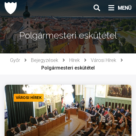
Ugrás
MENÜ
a
tartalomhoz
Polgármesteri eskütétel
Győr
Bejegyzések
Hírek
Városi Hírek
Polgármesteri eskütétel
VÁROSI HÍREK