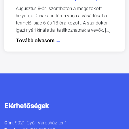
Augusztus 8-án, szombaton a megszokott
helyen, a Dunakapu téren várja a vásárlókat a
termelői piac 6 és 13 óra között. A standokon
igazi nyári kínállattal találkozhatnak a vevők, […]
Tovább olvasom
→
Elérhetőségek
Cím:
9021 Győr, Városház tér 1.