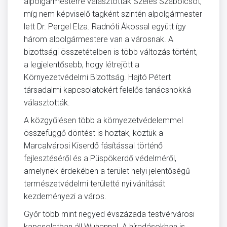
alpolgármesterré választották Szeles Szabolcsot,
míg nem képviselő tagként szintén alpolgármester
lett Dr. Pergel Elza. Radnóti Ákossal együtt így
három alpolgármestere van a városnak. A
bizottsági összetételben is több változás történt,
a legjelentősebb, hogy létrejött a
Környezetvédelmi Bizottság. Hajtó Pétert
társadalmi kapcsolatokért felelős tanácsnokká
választották.
A közgyűlésen több a környezetvédelemmel
összefüggő döntést is hoztak, köztük a
Marcalvárosi Kiserdő fásítással történő
fejlesztéséről és a Püspökerdő védelméről,
amelynek érdekében a terület helyi jelentőségű
természetvédelmi területté nyilvánítását
kezdeményezi a város.
Győr több mint negyed évszázada testvérvárosi
kapcsolatban áll Wuhannal. A híradásokban is