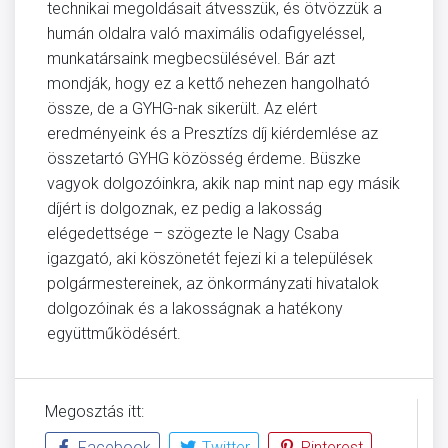
technikai megoldásait átvesszük, és ötvözzük a
humán oldalra való maximális odafigyeléssel,
munkatársaink megbecsülésével. Bár azt
mondják, hogy ez a kettő nehezen hangolható
össze, de a GYHG-nak sikerült. Az elért
eredményeink és a Presztízs díj kiérdemlése az
összetartó GYHG közösség érdeme. Büszke
vagyok dolgozóinkra, akik nap mint nap egy másik
díjért is dolgoznak, ez pedig a lakosság
elégedettsége – szögezte le Nagy Csaba
igazgató, aki köszönetét fejezi ki a települések
polgármestereinek, az önkormányzati hivatalok
dolgozóinak és a lakosságnak a hatékony
együttműködésért.
Megosztás itt:
Facebook
Twitter
Pinterest