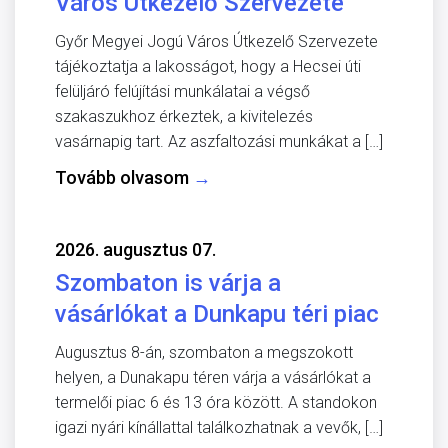
Város Útkezelő Szervezete
Győr Megyei Jogú Város Útkezelő Szervezete
tájékoztatja a lakosságot, hogy a Hecsei úti
felüljáró felújítási munkálatai a végső
szakaszukhoz érkeztek, a kivitelezés
vasárnapig tart. Az aszfaltozási munkákat a […]
Tovább olvasom
→
2026. augusztus 07.
Szombaton is várja a
vásárlókat a Dunkapu téri piac
Augusztus 8-án, szombaton a megszokott
helyen, a Dunakapu téren várja a vásárlókat a
termelői piac 6 és 13 óra között. A standokon
igazi nyári kínállattal találkozhatnak a vevők, […]