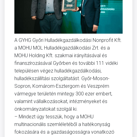
A GYHG Győri Hulladékgazdálkodási Nonprofit Kft.
a MOHU MOL Hulladékgazdálkodási Zrt. és a
MOHU Holding Kft. szakmai irányításával és
finanszírozásával Győrben és további 111 vidéki
településen végez hulladékgazdálkodási,
hulladékszállítási szolgáltatást. Győr-Moson-
Sopron, Komárom-Esztergom és Veszprém
vármegye területén mintegy 300 ezer embert,
valamint vállalkozásokat, intézményeket és
önkormányzatokat szolgál ki.
– Mindezt úgy tesszük, hogy a MOHU
multinacionális szemléletéből a hatékonyság
fokozására és a gazdaságosságra vonatkozó