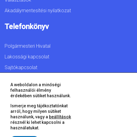
Akadálymentesítési nyilatkozat
Telefonkönyv
Polgármesteri Hivatal
Lakossági kapcsolat
Sajtókapcsolat
A weboldalon a minőségi
felhasználói élmény
érdekében sütiket használunk.
© 2026 Győr Megyei Jogú Város • Minden jog fenntartva!
Ismerje meg tájékoztatónkat
arról, hogy milyen sütiket
használunk, vagy a
beállítások
résznél ki lehet kapcsolni a
használatukat.