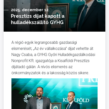
2025. december 12.
Presztízs díjat kapott a
hulladékszállító GYHG
A régió egyik legrangosabb gazdasági
elismerését, „Az év vállalkozása” díjat vehette át
Nagy Csaba, a GYHG Győri Hulladékgazdálkodási
Nonprofit Kft. igazgatója a Kisalföldi Presztízs
díjátadó gálán. A nívós elismerés az
önkormányzatok és a lakosság közös sikere.