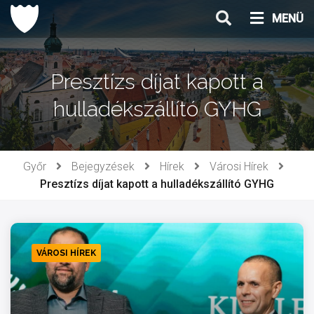
Ugrás
MENÜ
a
tartalomhoz
Presztízs díjat kapott a
hulladékszállító GYHG
Győr
Bejegyzések
Hírek
Városi Hírek
Presztízs díjat kapott a hulladékszállító GYHG
VÁROSI HÍREK