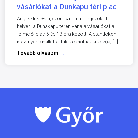
vásárlókat a Dunkapu téri piac
Augusztus 8-án, szombaton a megszokott
helyen, a Dunakapu téren várja a vásárlókat a
termelői piac 6 és 13 óra között. A standokon
igazi nyári kínállattal találkozhatnak a vevők, […]
Tovább olvasom
→