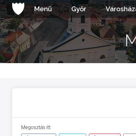
Ugrás
Menü
Győr
Városház
a
tartalomhoz
M
Megosztás itt: