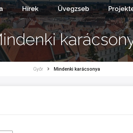
a
Hírek
Üvegzseb
Projekt
indenki karácson
Győr
Mindenki karácsonya