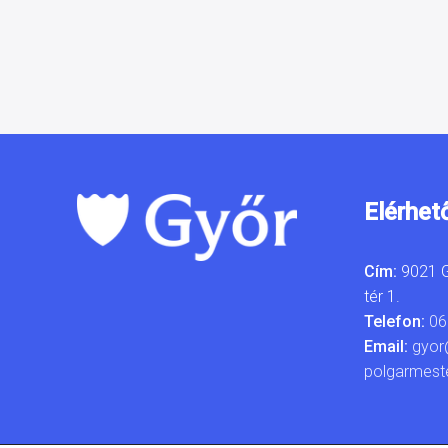
Elérhet
Cím:
9021 G
tér 1.
Telefon:
06
Email:
gyor
polgarmest