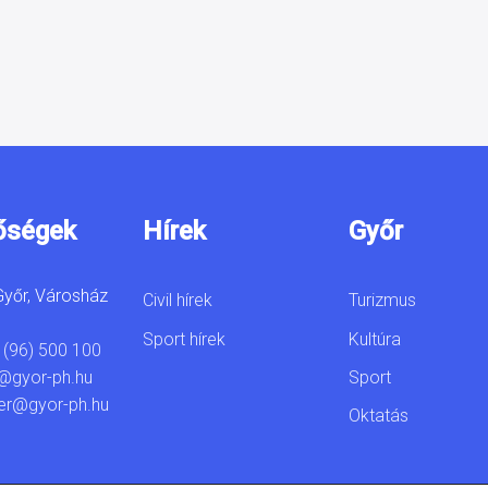
őségek
Hírek
Győr
yőr, Városház
Civil hírek
Turizmus
Sport hírek
Kultúra
 (96) 500 100
Sport
@gyor-ph.hu
er@gyor-ph.hu
Oktatás