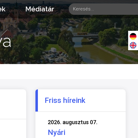
ek
Médiatár
ya
Friss híreink
2026. augusztus 07.
Nyári