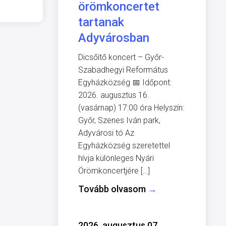
örömkoncertet
tartanak
Adyvárosban
Dicsőítő koncert – Győr-
Szabadhegyi Református
Egyházközség 📅 Időpont:
2026. augusztus 16.
(vasárnap) 17:00 óra Helyszín:
Győr, Szenes Iván park,
Adyvárosi tó Az
Egyházközség szeretettel
hívja különleges Nyári
Örömkoncertjére […]
Tovább olvasom
→
2026. augusztus 07.