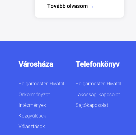
Tovább olvasom
→
Városháza
Telefonkönyv
Polgármesteri Hivatal
Polgármesteri Hivatal
Önkormányzat
Lakossági kapcsolat
Intézmények
Sajtókapcsolat
Közgyűlések
Választások