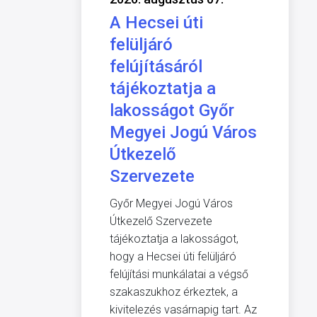
A Hecsei úti
felüljáró
felújításáról
tájékoztatja a
lakosságot Győr
Megyei Jogú Város
Útkezelő
Szervezete
Győr Megyei Jogú Város
Útkezelő Szervezete
tájékoztatja a lakosságot,
hogy a Hecsei úti felüljáró
felújítási munkálatai a végső
szakaszukhoz érkeztek, a
kivitelezés vasárnapig tart. Az