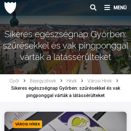
Ugrás
MENÜ
a
tartalomhoz
Sikeres egészségnap Győrben:
szűrésekkel és vak pingponggal
várták a látássérülteket
Győr
Bejegyzések
Hírek
Városi Hírek
Sikeres egészségnap Győrben: szűrésekkel és vak
pingponggal várták a látássérülteket
VÁROSI HÍREK