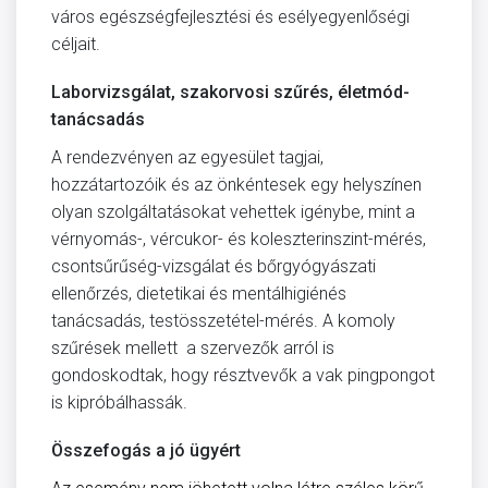
város egészségfejlesztési és esélyegyenlőségi
céljait.
Laborvizsgálat, szakorvosi szűrés, életmód-
tanácsadás
A rendezvényen az egyesület tagjai,
hozzátartozóik és az önkéntesek egy helyszínen
olyan szolgáltatásokat vehettek igénybe, mint a
vérnyomás-, vércukor- és koleszterinszint-mérés,
csontsűrűség-vizsgálat és bőrgyógyászati
ellenőrzés, dietetikai és mentálhigiénés
tanácsadás, testösszetétel-mérés. A komoly
szűrések mellett a szervezők arról is
gondoskodtak, hogy résztvevők a vak pingpongot
is kipróbálhassák.
Összefogás a jó ügyért