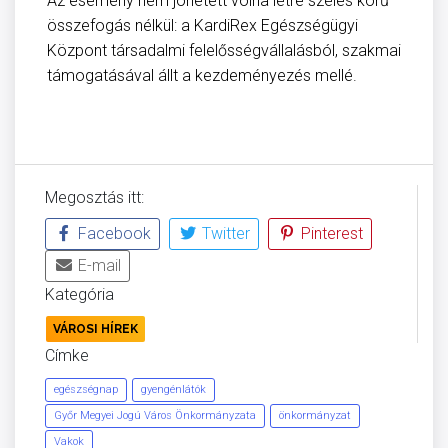
Az esemény nem jöhetett volna létre széles körű
összefogás nélkül: a KardiRex Egészségügyi
Központ társadalmi felelősségvállalásból, szakmai
támogatásával állt a kezdeményezés mellé.
Megosztás itt:
Facebook
Twitter
Pinterest
E-mail
Kategória
VÁROSI HÍREK
Címke
egészségnap
gyengénlátók
Győr Megyei Jogú Város Önkormányzata
önkormányzat
Vakok