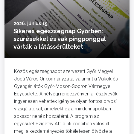
2026. június 15.
Sikeres egészségnap Győrben:
szűrésekkel és vak pingponggal
várták a látássérülteket
Közös egészségnapot szervezett Győr Megyei
Jogú Város Önkormányzata, valamint a Vakok és
Gyengénlátók Győr-Moson-Sopron Vármegyei
Egyesülete. A hétvégi rendezvényen a résztvevők
ingyenesen vehettek igénybe olyan fontos orvosi
vizsgálatokat, amelyekhez a mindennapokban
sokszor nehéz hozzáférni. A program az
egyesület Szigethy Attila úti irodáiban valósult
meg, a kezdeményezés tökéletesen ötvözte a