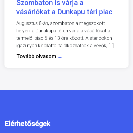
Szombaton is várja a
vásárlókat a Dunkapu téri piac
Augusztus 8-án, szombaton a megszokott
helyen, a Dunakapu téren várja a vásárlókat a
termelői piac 6 és 13 óra között. A standokon
igazi nyári kínállattal találkozhatnak a vevők, […]
Tovább olvasom
→
Elérhetőségek