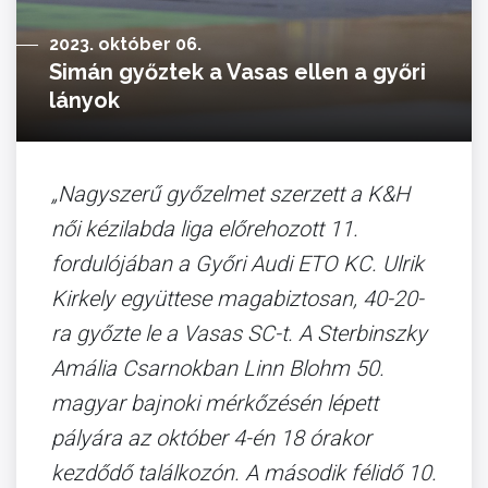
2023. október 06.
Simán győztek a Vasas ellen a győri
lányok
„Nagyszerű győzelmet szerzett a K&H
női kézilabda liga előrehozott 11.
fordulójában a Győri Audi ETO KC. Ulrik
Kirkely együttese magabiztosan, 40-20-
ra győzte le a Vasas SC-t. A Sterbinszky
Amália Csarnokban Linn Blohm 50.
magyar bajnoki mérkőzésén lépett
pályára az október 4-én 18 órakor
kezdődő találkozón. A második félidő 10.