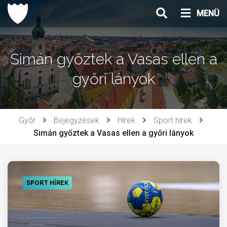
Ugrás
MENÜ
a
tartalomhoz
Simán győztek a Vasas ellen a
győri lányok
Győr
Bejegyzések
Hírek
Sport hírek
Simán győztek a Vasas ellen a győri lányok
SPORT HÍREK