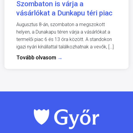
Szombaton is várja a
vásárlókat a Dunkapu téri piac
Augusztus 8-án, szombaton a megszokott
helyen, a Dunakapu téren várja a vásárlókat a
termelői piac 6 és 13 óra között. A standokon
igazi nyári kínállattal találkozhatnak a vevők, […]
Tovább olvasom
→