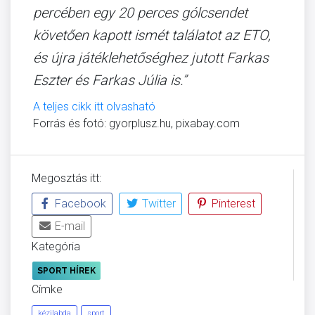
percében egy 20 perces gólcsendet
követően kapott ismét találatot az ETO,
és újra játéklehetőséghez jutott Farkas
Eszter és Farkas Júlia is.”
A teljes cikk itt olvasható
Forrás és fotó: gyorplusz.hu, pixabay.com
Megosztás itt:
Facebook
Twitter
Pinterest
E-mail
Kategória
SPORT HÍREK
Címke
kézilabda
sport