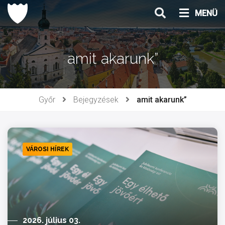
Ugrás
MENÜ
a
tartalomhoz
amit akarunk”
Győr
Bejegyzések
amit akarunk”
VÁROSI HÍREK
2026. július 03.