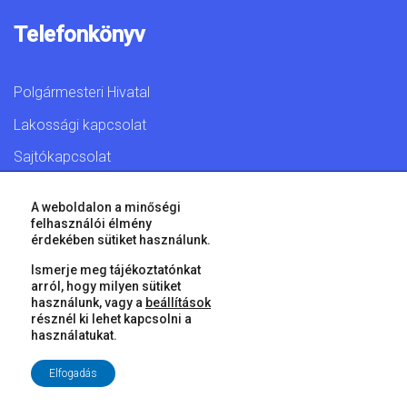
Telefonkönyv
Polgármesteri Hivatal
Lakossági kapcsolat
Sajtókapcsolat
A weboldalon a minőségi
felhasználói élmény
érdekében sütiket használunk.
© 2026 Győr Megyei Jogú Város • Minden jog fenntartva!
Ismerje meg tájékoztatónkat
arról, hogy milyen sütiket
használunk, vagy a
beállítások
résznél ki lehet kapcsolni a
használatukat.
Elfogadás