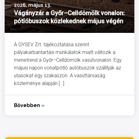
2026. május 13.
Vágányzár a Győr–Celldömölk vonalon:
pótlóbuszok közlekednek május végén
A GYSEV Zrt. tájékoztatása szerint
pályakarbantartási munkálatok miatt változik a
menetrend a Győr–Celldömölk vasútvonalon. Egy
májusi napon vonatpótló autóbuszok szállítják az
utasokat egy szakaszon. A vasúttársaság
közleménye alapján […]
Bővebben
»