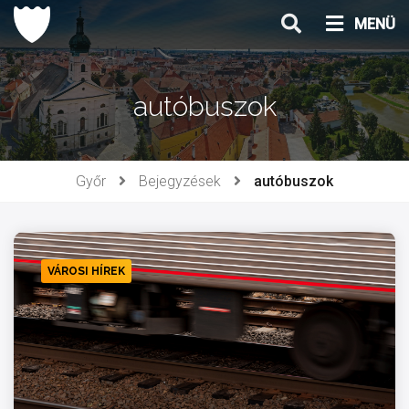
Ugrás
MENÜ
a
tartalomhoz
autóbuszok
Győr
Bejegyzések
autóbuszok
VÁROSI HÍREK