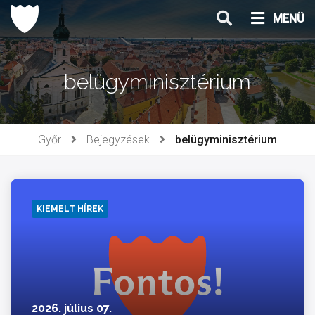
Ugrás
MENÜ
a
tartalomhoz
belügyminisztérium
Győr
Bejegyzések
belügyminisztérium
KIEMELT HÍREK
2026. július 07.