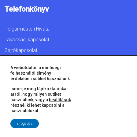
Telefonkönyv
Polgármesteri Hivatal
Lakossági kapcsolat
Sajtókapcsolat
A weboldalon a minőségi
felhasználói élmény
érdekében sütiket használunk.
© 2026 Győr Megyei Jogú Város • Minden jog fenntartva!
Ismerje meg tájékoztatónkat
arról, hogy milyen sütiket
használunk, vagy a
beállítások
résznél ki lehet kapcsolni a
használatukat.
Elfogadás