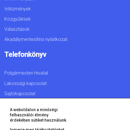
Intézmények
Közgyűlések
Választások
Akadálymentesítési nyilatkozat
Telefonkönyv
Polgármesteri Hivatal
Lakossági kapcsolat
Sajtókapcsolat
A weboldalon a minőségi
felhasználói élmény
érdekében sütiket használunk.
© 2026 Győr Megyei Jogú Város • Minden jog fenntartva!
Ismerje meg tájékoztatónkat