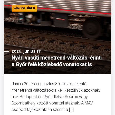
VÁROSI HÍREK
2026. június 17.
Nyári vasúti menetrend-változás: érinti
a Győr felé közlekedő vonatokat is
Június 20. és augusztus 30. között jelentős
menetrendi változásokra kell készülniük azoknak,
akik Budapest és Győr, illetve Sopron vagy
Szombathely között vonattal utaznak. A MÁV-
csoport tájékoztatása szerint a […]