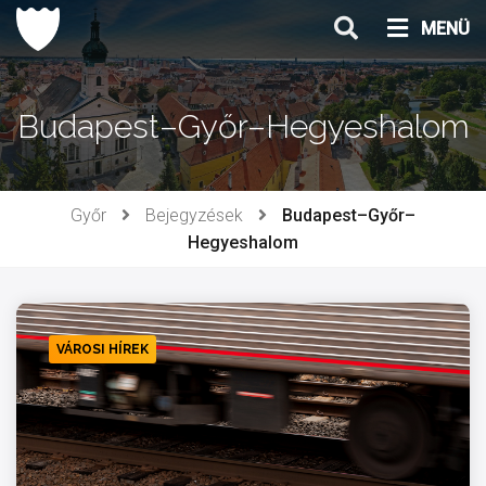
Ugrás
MENÜ
a
tartalomhoz
Budapest–Győr–Hegyeshalom
Győr
Bejegyzések
Budapest–Győr–
Hegyeshalom
VÁROSI HÍREK