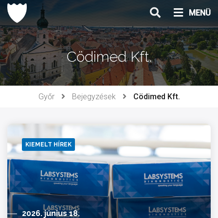
Ugrás
MENÜ
a
tartalomhoz
Cödimed Kft.
Győr
Bejegyzések
Cödimed Kft.
KIEMELT HÍREK
2026. június 18.