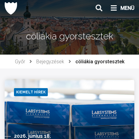
Ugrás
MENÜ
a
tartalomhoz
cöliákia gyorstesztek
Győr
Bejegyzések
cöliákia gyorstesztek
KIEMELT HÍREK
2026. június 18.