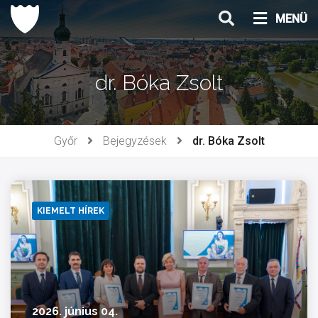
Ugrás
MENÜ
a
tartalomhoz
dr. Bóka Zsolt
Győr
Bejegyzések
dr. Bóka Zsolt
KIEMELT HÍREK
2026. június 04.