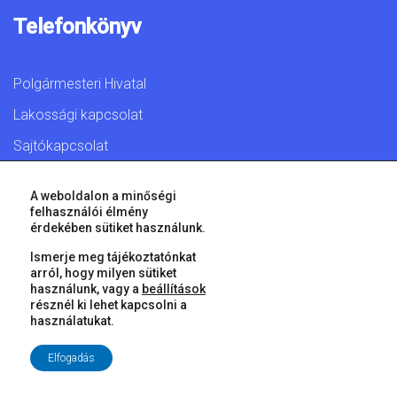
Telefonkönyv
Polgármesteri Hivatal
Lakossági kapcsolat
Sajtókapcsolat
A weboldalon a minőségi
felhasználói élmény
érdekében sütiket használunk.
© 2026 Győr Megyei Jogú Város • Minden jog fenntartva!
Ismerje meg tájékoztatónkat
arról, hogy milyen sütiket
használunk, vagy a
beállítások
résznél ki lehet kapcsolni a
használatukat.
Elfogadás