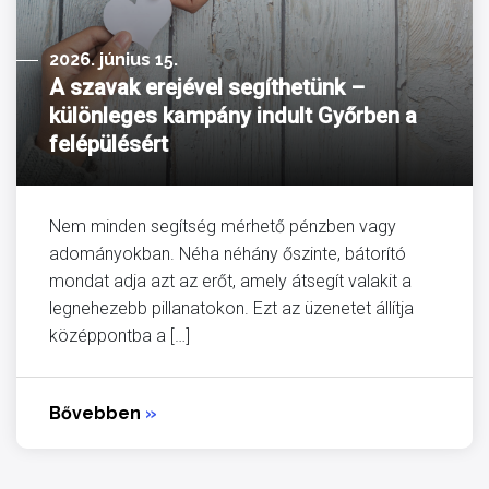
2026. június 15.
A szavak erejével segíthetünk –
különleges kampány indult Győrben a
felépülésért
Nem minden segítség mérhető pénzben vagy
adományokban. Néha néhány őszinte, bátorító
mondat adja azt az erőt, amely átsegít valakit a
legnehezebb pillanatokon. Ezt az üzenetet állítja
középpontba a […]
Bővebben
»