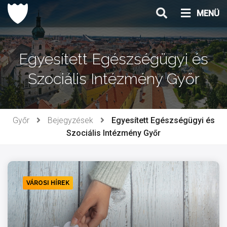
Ugrás
MENÜ
a
tartalomhoz
Egyesített Egészségügyi és
Szociális Intézmény Győr
Győr
Bejegyzések
Egyesített Egészségügyi és
Szociális Intézmény Győr
VÁROSI HÍREK