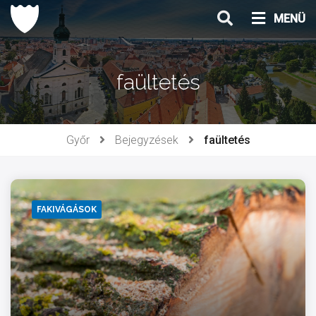
Ugrás
MENÜ
a
tartalomhoz
faültetés
Győr
Bejegyzések
faültetés
FAKIVÁGÁSOK