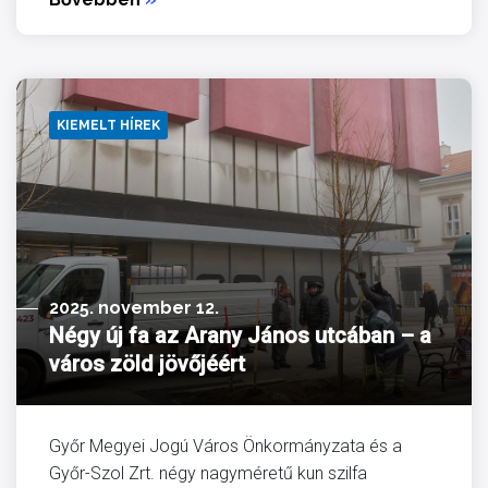
KIEMELT HÍREK
2025. november 12.
Négy új fa az Arany János utcában – a
város zöld jövőjéért
Győr Megyei Jogú Város Önkormányzata és a
Győr-Szol Zrt. négy nagyméretű kun szilfa