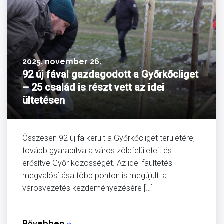
2025. november 26.
92 új fával gazdagodott a Győrkőcliget
– 25 család is részt vett az idei
ültetésen
Összesen 92 új fa került a Győrkőcliget területére,
tovább gyarapítva a város zöldfelületeit és
erősítve Győr közösségét. Az idei faültetés
megvalósítása több ponton is megújult: a
városvezetés kezdeményezésére […]
Bővebben
»