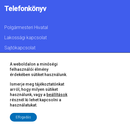
Telefonkönyv
Polgármesteri Hivatal
Lakossági kapcsolat
Sajtókapcsolat
A weboldalon a minőségi
felhasználói élmény
érdekében sütiket használunk.
© 2026 Győr Megyei Jogú Város • Minden jog fenntartva!
Ismerje meg tájékoztatónkat
arról, hogy milyen sütiket
használunk, vagy a
beállítások
résznél ki lehet kapcsolni a
használatukat.
Elfogadás