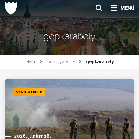
Ugrás
MENÜ
a
tartalomhoz
gépkarabély
Győr
Bejegyzések
gépkarabély
VÁROSI HÍREK
2026. június 18.