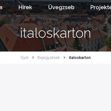
a
Hírek
Üvegzseb
Projekt
italoskarton
Győr
Bejegyzések
italoskarton