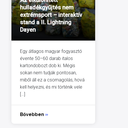
Az elkülönített
hulladékgyűjtés nem
extrémsport – interaktív
stand a II. Lightning
Dayen
Egy átlagos magyar fogyasztó
évente 50–60 darab italos
kartondobozt dob ki. Mégis
sokan nem tudják pontosan,
miből áll ez a csomagolás, hová
kell helyezni, és mi történik vele
[…]
Bővebben
»