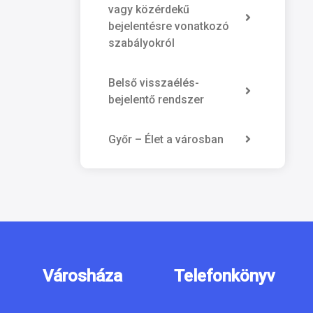
vagy közérdekű
bejelentésre vonatkozó
szabályokról
Belső visszaélés-
bejelentő rendszer
Győr – Élet a városban
Városháza
Telefonkönyv