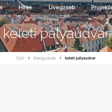
a
Hírek
Üvegzseb
Projekt
keleti pályaudvar
Győr
Bejegyzések
keleti pályaudvar