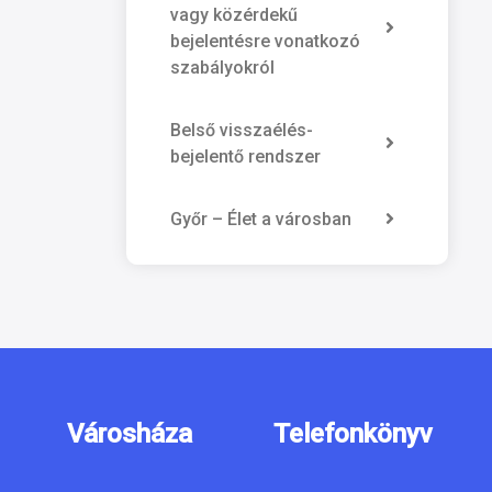
vagy közérdekű
bejelentésre vonatkozó
szabályokról
Belső visszaélés-
bejelentő rendszer
Győr – Élet a városban
Városháza
Telefonkönyv