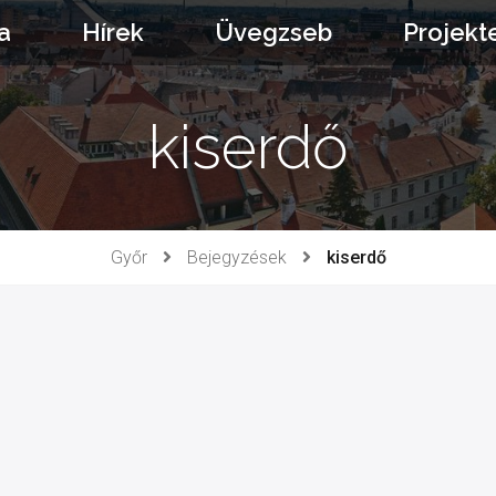
a
Hírek
Üvegzseb
Projekt
kiserdő
Győr
Bejegyzések
kiserdő