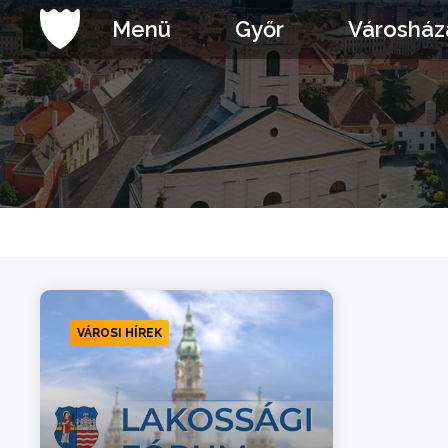
Ugrás
Menü
Győr
Városház
a
tartalomhoz
VÁROSI HÍREK