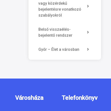
vagy közérdekű
bejelentésre vonatkozó
szabályokról
Belső visszaélés-
bejelentő rendszer
Győr – Élet a városban
Városháza
Telefonkönyv