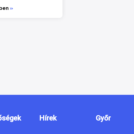
bben
»
őségek
Hírek
Győr