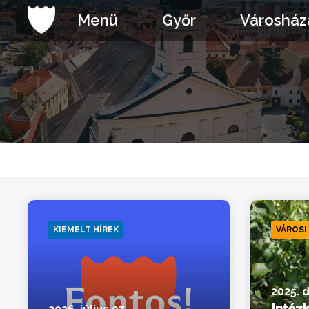
Ugrás
Menü
Győr
Városház
a
tartalomhoz
KIEMELT HÍREK
VÁROSI
2025. 