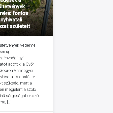
kedések a
ültetvények
mére: fontos
nyhivatali
ozat született
ültetvények védelme
en új
egészségügyi
atot adott ki a Győr-
Sopron Vármegyei
hivatal. A döntésre
olt szükség, mert a
en megjelent a szőlő
ínű sárgaságát okozó
ma, […]