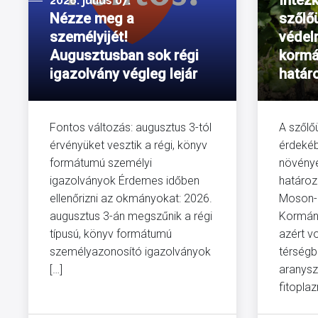
Intéz
2026. július 07.
Nézze meg a
szőlő
személyijét!
védel
Augusztusban sok régi
kormá
igazolvány végleg lejár
határ
Fontos változás: augusztus 3-tól
A szőlő
érvényüket vesztik a régi, könyv
érdekéb
formátumú személyi
növény
igazolványok Érdemes időben
határoz
ellenőrizni az okmányokat: 2026.
Moson-
augusztus 3-án megszűnik a régi
Kormány
típusú, könyv formátumú
azért v
személyazonosító igazolványok
térségb
[…]
aranysz
fitoplaz