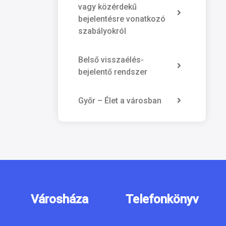
vagy közérdekű
bejelentésre vonatkozó
szabályokról
Belső visszaélés-
bejelentő rendszer
Győr – Élet a városban
Városháza
Telefonkönyv