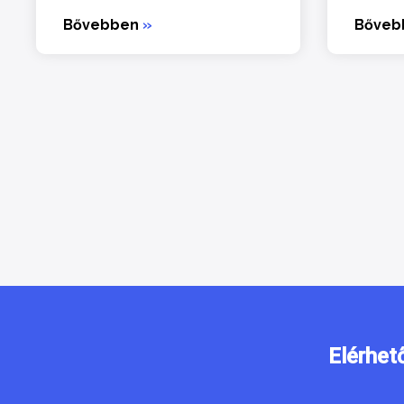
Bővebben
»
Bőve
Elérhet