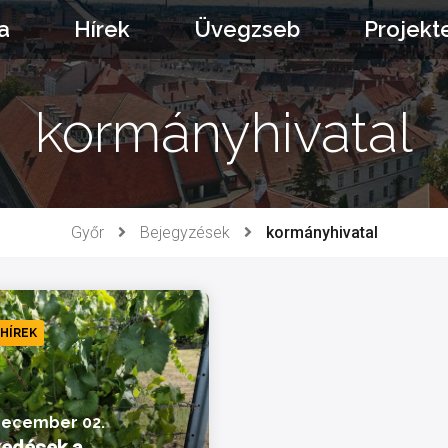
a
Hírek
Üvegzseb
Projekt
kormányhivatal
Győr
Bejegyzések
kormányhivatal
 HÍREK
december 02.