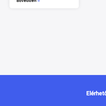
Bővebben
»
Elérhet