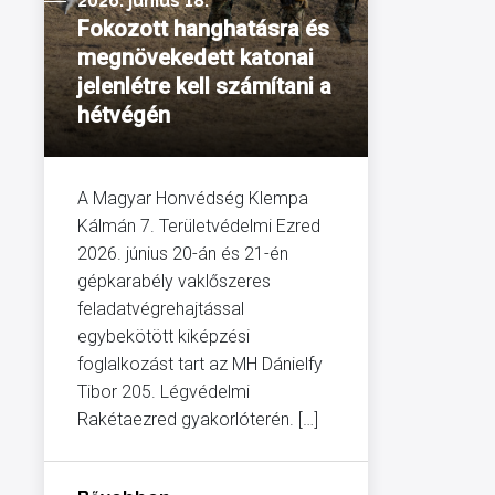
2026. június 18.
Fokozott hanghatásra és
megnövekedett katonai
jelenlétre kell számítani a
hétvégén
A Magyar Honvédség Klempa
Kálmán 7. Területvédelmi Ezred
2026. június 20-án és 21-én
gépkarabély vaklőszeres
feladatvégrehajtással
egybekötött kiképzési
foglalkozást tart az MH Dánielfy
Tibor 205. Légvédelmi
Rakétaezred gyakorlóterén. […]