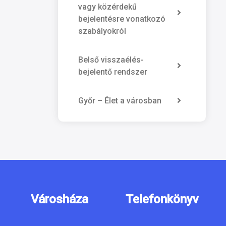
vagy közérdekű
bejelentésre vonatkozó
szabályokról
Belső visszaélés-
bejelentő rendszer
Győr – Élet a városban
Városháza
Telefonkönyv