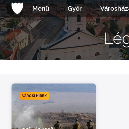
Ugrás
Menü
Győr
Városház
a
tartalomhoz
Lég
VÁROSI HÍREK