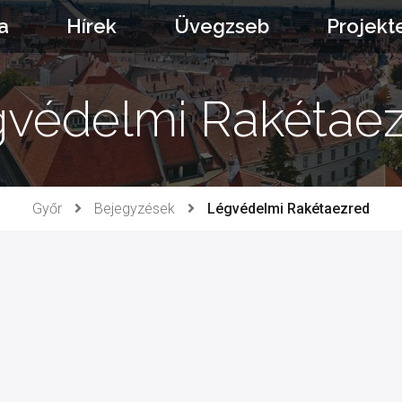
a
Hírek
Üvegzseb
Projekt
védelmi Rakétae
Győr
Bejegyzések
Légvédelmi Rakétaezred