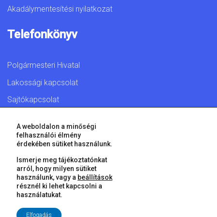
Akadálymentesítési nyilatkozat
Telefonkönyv
Polgármesteri Hivatal
Lakossági kapcsolat
Sajtókapcsolat
A weboldalon a minőségi
felhasználói élmény
érdekében sütiket használunk.
© 2026 Győr Megyei Jogú Város • Minden jog fenntartva!
Ismerje meg tájékoztatónkat
arról, hogy milyen sütiket
használunk, vagy a
beállítások
résznél ki lehet kapcsolni a
használatukat.
Elfogadás