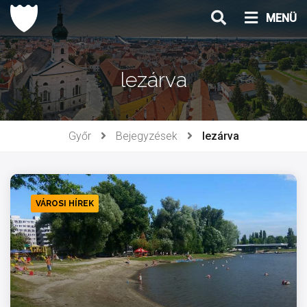
Ugrás
MENÜ
a
tartalomhoz
lezárva
Győr
Bejegyzések
lezárva
VÁROSI HÍREK