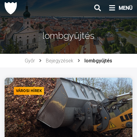
Ugrás
MENÜ
a
tartalomhoz
lombgyűjtés
Győr
Bejegyzések
lombgyűjtés
VÁROSI HÍREK