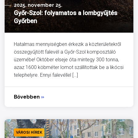
2025. november 25.
Győr-Szol: folyamatos a lombgyűjtés
Győrben
Hatalmas mennyiségben érkezik a közterületekről
összegyűjtött falevél a Győr-Szol komposztáló
üzemébe! Október elseje óta mintegy 300 tonna,
azaz 1600 köbméter lomot szállítottak be a likócsi
telephelyre. Ennyi falevéllel […]
Bővebben
»
VÁROSI HÍREK