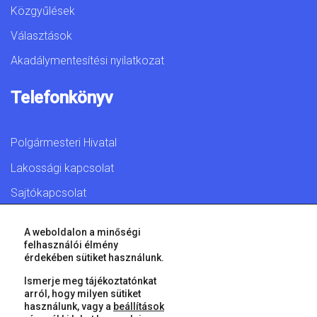
Közgyűlések
Választások
Akadálymentesítési nyilatkozat
Telefonkönyv
Polgármesteri Hivatal
Lakossági kapcsolat
Sajtókapcsolat
A weboldalon a minőségi
felhasználói élmény
érdekében sütiket használunk.
© 2026 Győr Megyei Jogú Város • Minden jog fenntartva!
Ismerje meg tájékoztatónkat
arról, hogy milyen sütiket
használunk, vagy a
beállítások