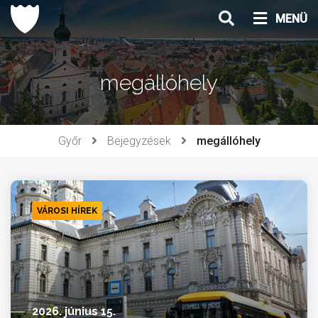
Ugrás
MENÜ
a
tartalomhoz
megállóhely
Győr
Bejegyzések
megállóhely
VÁROSI HÍREK
2026. június 15.