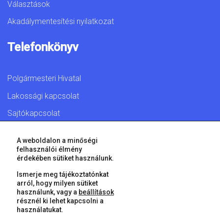
Választások
Akadálymentesítési nyilatkozat
Telefonkönyv
Polgármesteri Hivatal
Lakossági kapcsolat
Sajtókapcsolat
A weboldalon a minőségi
felhasználói élmény
érdekében sütiket használunk.
© 2026 Győr Megyei Jogú Város • Minden jog fenntartva!
Ismerje meg tájékoztatónkat
arról, hogy milyen sütiket
használunk, vagy a
beállítások
résznél ki lehet kapcsolni a
használatukat.