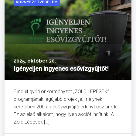
KÖRNYEZETVÉDELEM
2025. október 30.
Igényeljen ingyenes esővízgyűjtőt!
Elindult győri önkormányzat „ZÖLD LÉPÉSEK”
programjának legújabb projektje, melynek
keretében 200 db esővízgyűjtő edényt osztunk ki.
Ez az első alkalom, hogy ilyen akciót indítunk. A
Zöld Lépések […]