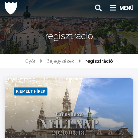
Ugrás
MENÜ
a
tartalomhoz
regisztráció
Győr
Bejegyzések
regisztráció
KIEMELT HÍREK