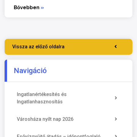
Bővebben
»
Vissza az előző oldalra
Navigáció
Ingatlanértékesítés és
Ingatlanhasznosítás
Városháza nyílt nap 2026
Esővízgyűjtő átadás – időpontfoglaló