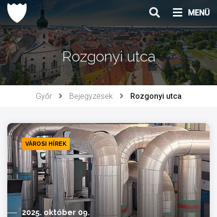
Ugrás
MENÜ
a
tartalomhoz
Rozgonyi utca
Győr
Bejegyzések
Rozgonyi utca
VÁROSI HÍREK
2025. október 09.