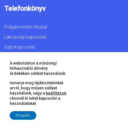
Telefonkönyv
Polgármesteri Hivatal
Lakossági kapcsolat
Sajtókapcsolat
A weboldalon a minőségi
felhasználói élmény
érdekében sütiket használunk.
© 2026 Győr Megyei Jogú Város • Minden jog fenntartva!
Ismerje meg tájékoztatónkat
arról, hogy milyen sütiket
használunk, vagy a
beállítások
résznél ki lehet kapcsolni a
használatukat.
Elfogadás