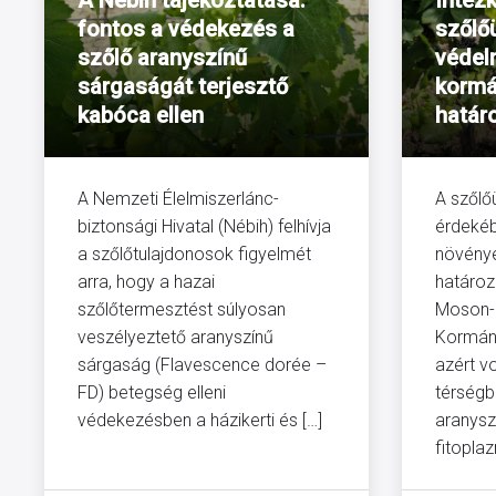
A Nébih tájékoztatása:
Intéz
fontos a védekezés a
szőlő
szőlő aranyszínű
védel
sárgaságát terjesztő
kormá
kabóca ellen
határ
A Nemzeti Élelmiszerlánc-
A szőlő
biztonsági Hivatal (Nébih) felhívja
érdekéb
a szőlőtulajdonosok figyelmét
növény
arra, hogy a hazai
határoz
szőlőtermesztést súlyosan
Moson-
veszélyeztető aranyszínű
Kormány
sárgaság (Flavescence dorée –
azért v
FD) betegség elleni
térségb
védekezésben a házikerti és […]
aranysz
fitoplaz