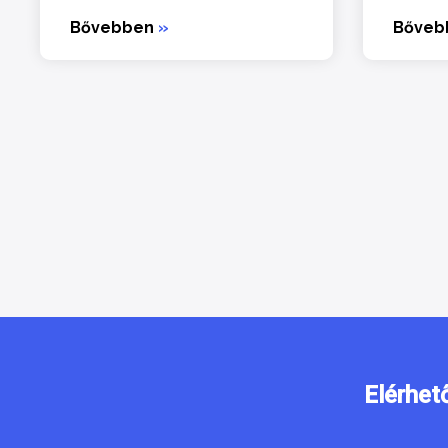
Bővebben
»
Bőve
Elérhet