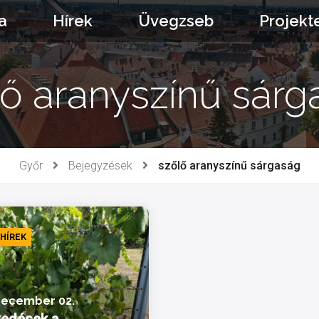
a
Hírek
Üvegzseb
Projekt
lő aranyszínű sárg
Győr
Bejegyzések
szőlő aranyszínű sárgaság
 HÍREK
december 02.