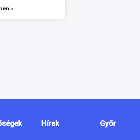
bben
»
őségek
Hírek
Győr