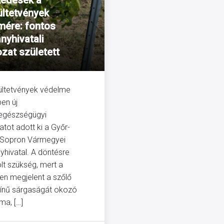
kedések a
ültetvények
mére: fontos
nyhivatali
ozat született
ültetvények védelme
en új
egészségügyi
atot adott ki a Győr-
Sopron Vármegyei
hivatal. A döntésre
olt szükség, mert a
en megjelent a szőlő
ínű sárgaságát okozó
ma, […]