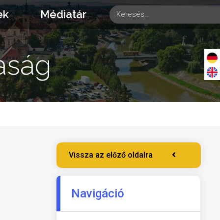
ek
Médiatár
aság
Vissza az előző oldalra
Navigáció