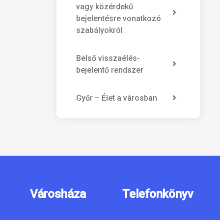
vagy közérdekű
bejelentésre vonatkozó
szabályokról
Belső visszaélés-
bejelentő rendszer
Győr – Élet a városban
Városháza
Telefonkönyv