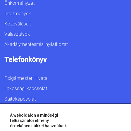
Önkormányzat
Intézmények
Közgyűlések
Választások
Akadálymentesítési nyilatkozat
Telefonkönyv
Polgármesteri Hivatal
Lakossági kapcsolat
Sajtókapcsolat
A weboldalon a minőségi
felhasználói élmény
érdekében sütiket használunk.
© 2026 Győr Megyei Jogú Város • Minden jog fenntartva!