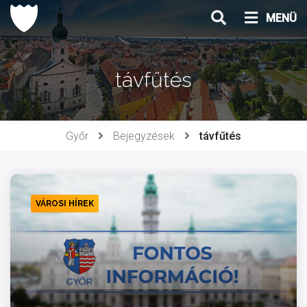
Ugrás
MENÜ
a
tartalomhoz
távfűtés
Győr
Bejegyzések
távfűtés
VÁROSI HÍREK