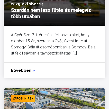
2025. október 14.
Szerdán nem lesz fűtés és melegvíz
több utcában
A Győr-Szol Zrt. értesíti a felhasználókat, hogy
október 15-én, szerdán a Győr, Szent Imre út –
Somogyi Béla út csomópontban, a Somogyi Béla
út felőli sávban a távhőszolgáltatási […]
Bővebben
»
VÁROSI HÍREK