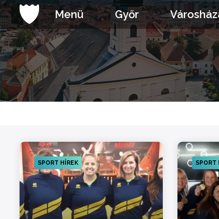
Ugrás
Menü
Győr
Városház
a
tartalomhoz
SPORT HÍREK
SPORT 