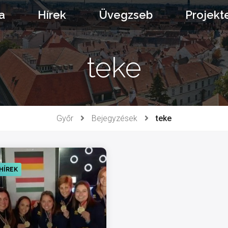
a
Hírek
Üvegzseb
Projekt
teke
Győr
Bejegyzések
teke
HÍREK