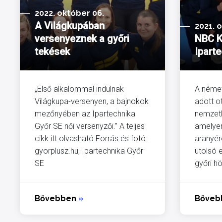
2022. október 06.
A Világkupában
2021. 
versenyeznek a győri
NBC K
tekések
Ipart
„Első alkalommal indulnak
A német
Világkupa-versenyen, a bajnokok
adott o
mezőnyében az Ipartechnika
nemzetk
Győr SE női versenyzői.” A teljes
amelyen
cikk itt olvasható Forrás és fotó:
aranyér
gyorplusz.hu, Ipartechnika Győr
utolsó 
SE
győri hö
Bővebben
»
Bőve