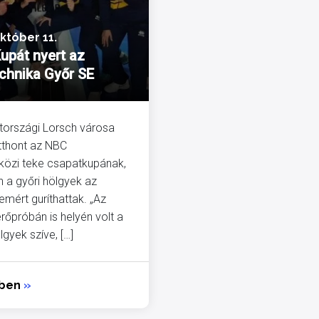
október 11.
upát nyert az
echnika Győr SE
országi Lorsch városa
tthont az NBC
özi teke csapatkupának,
 a győri hölgyek az
emért guríthattak. „Az
erőpróbán is helyén volt a
lgyek szíve, […]
bben
»