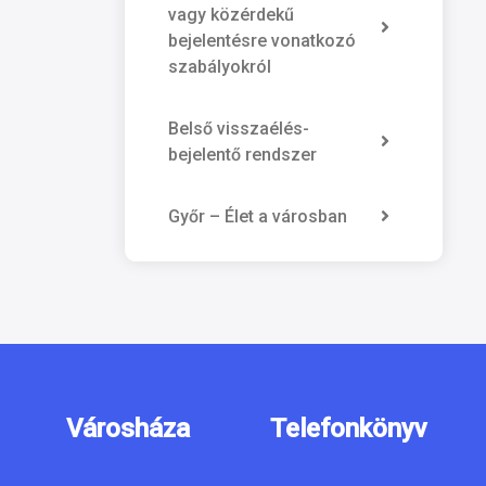
vagy közérdekű
bejelentésre vonatkozó
szabályokról
Belső visszaélés-
bejelentő rendszer
Győr – Élet a városban
Városháza
Telefonkönyv