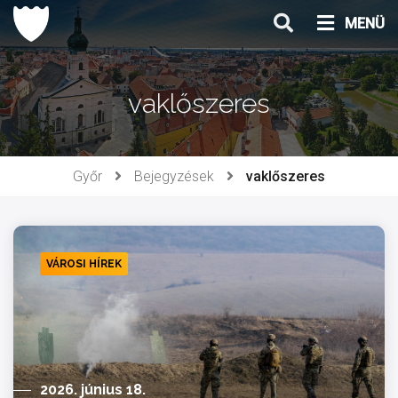
Ugrás
MENÜ
a
tartalomhoz
vaklőszeres
Győr
Bejegyzések
vaklőszeres
VÁROSI HÍREK
2026. június 18.