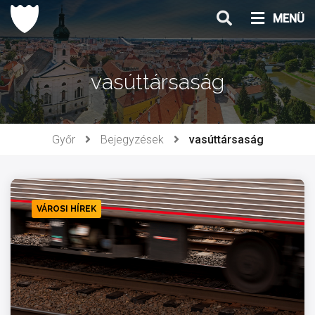
Ugrás
MENÜ
a
tartalomhoz
vasúttársaság
Győr
Bejegyzések
vasúttársaság
VÁROSI HÍREK