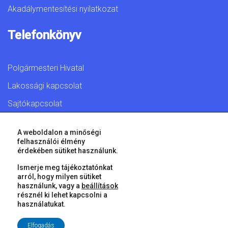
Akadálymentesítési nyilatkozat
Telefonkönyv
Polgármesteri Hivatal
Lakossági kapcsolat
Sajtókapcsolat
A weboldalon a minőségi
felhasználói élmény
érdekében sütiket használunk.
© 2026 Győr Megyei Jogú Város • Minden jog fenntartva!
Ismerje meg tájékoztatónkat
arról, hogy milyen sütiket
használunk, vagy a
beállítások
résznél ki lehet kapcsolni a
használatukat.
Elfogadás