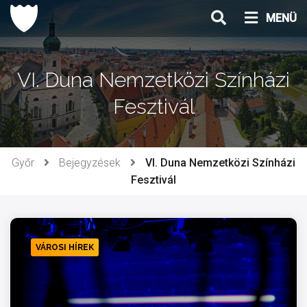
Ugrás
MENÜ
a
tartalomhoz
VI. Duna Nemzetközi Színházi
Fesztivál
Győr
Bejegyzések
VI. Duna Nemzetközi Színházi
Fesztivál
VÁROSI HÍREK