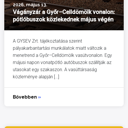
2026. május 13.
Vágányzár a Győr–Celldömölk vonalon:
pótlóbuszok közlekednek május végén
A GYSEV Zrt. tájékoztatása szerint
pályakarbantartási munkálatok miatt változik a
menetrend a Győr–Celldömölk vasútvonalon. Egy
májusi napon vonatpótló autóbuszok szállítják az
utasokat egy szakaszon. A vasúttársaság
közleménye alapján […]
Bővebben
»