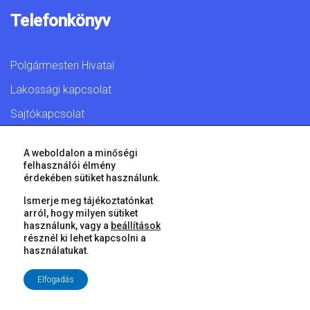
Telefonkönyv
Polgármesteri Hivatal
Lakossági kapcsolat
Sajtókapcsolat
A weboldalon a minőségi
felhasználói élmény
érdekében sütiket használunk.
© 2026 Győr Megyei Jogú Város • Minden jog fenntartva!
Ismerje meg tájékoztatónkat
arról, hogy milyen sütiket
használunk, vagy a
beállítások
résznél ki lehet kapcsolni a
használatukat.
Elfogadás