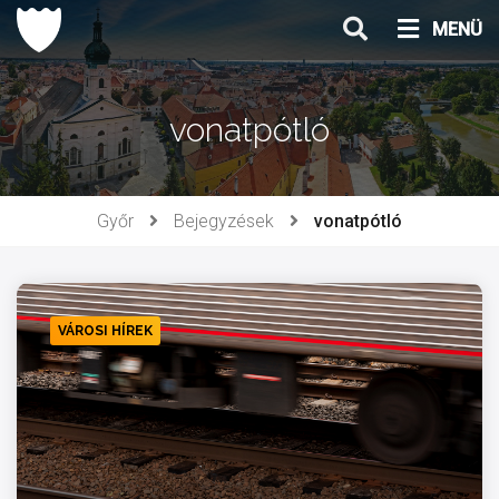
Ugrás
MENÜ
a
tartalomhoz
vonatpótló
Győr
Bejegyzések
vonatpótló
VÁROSI HÍREK