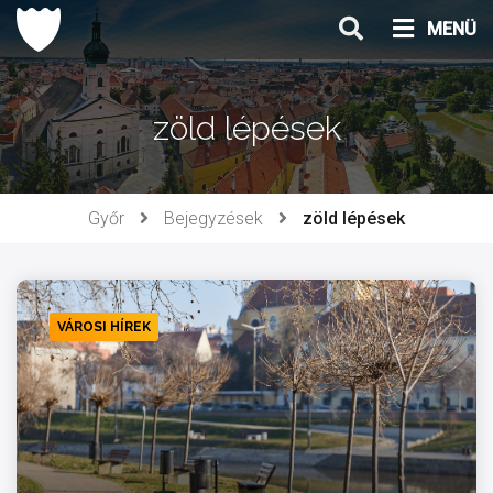
Ugrás
MENÜ
a
tartalomhoz
zöld lépések
Győr
Bejegyzések
zöld lépések
VÁROSI HÍREK