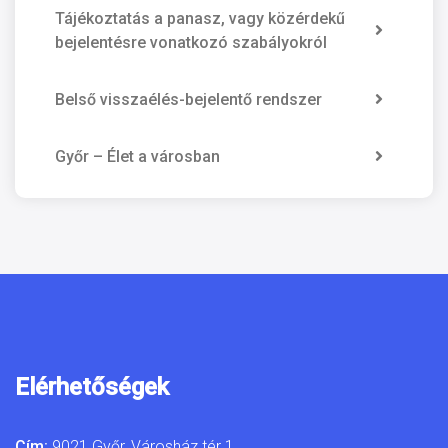
Tájékoztatás a panasz, vagy közérdekű
bejelentésre vonatkozó szabályokról
Belső visszaélés-bejelentő rendszer
Győr – Élet a városban
Elérhetőségek
Cím:
9021 Győr, Városház tér 1.