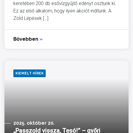
keretében 200 db esővízgyűjtő edényt osztunk ki.
Ez az első alkalom, hogy ilyen akciót indítunk. A
Zöld Lépések […]
Bővebben
»
KIEMELT HÍREK
2025. október 20.
„Passzold vissza, Tesó!” – győri