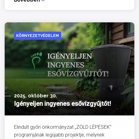
KÖRNYEZETVÉDELEM
2025. október 30.
Igényeljen ingyenes esővízgyűjtőt!
Elindult győri önkormányzat „ZÖLD LÉPÉSEK”
programjának legújabb projektje, melynek