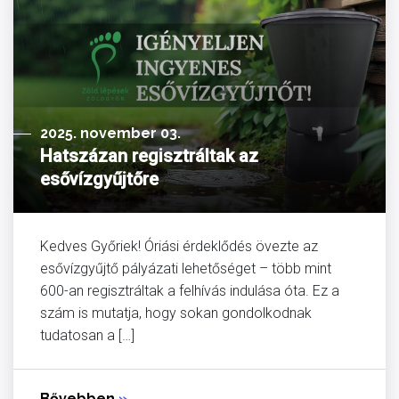
2025. november 03.
Hatszázan regisztráltak az
esővízgyűjtőre
Kedves Győriek! Óriási érdeklődés övezte az
esővízgyűjtő pályázati lehetőséget – több mint
600-an regisztráltak a felhívás indulása óta. Ez a
szám is mutatja, hogy sokan gondolkodnak
tudatosan a […]
Bővebben
»