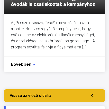
óvodák is csatlakoztak a kampányhoz
A „Passzold vissza, Tesó!” elnevezésű használt
mobiltelefon-visszagyűjtő kampány célja, hogy
csökkentse az elektronikai hulladék mennyiségét,
és ezzel elősegítse a körforgásos gazdaságot. A
program egyúttal felhívja a figyelmet arra […]
Bővebben
»
Vissza az előző oldalra