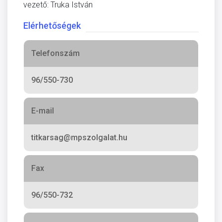
vezető: Truka István
Elérhetőségek
Telefonszám
96/550-730
E-mail
titkarsag@mpszolgalat.hu
Fax
96/550-732