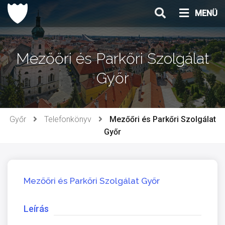
Ugrás
MENÜ
a
tartalomhoz
Mezőőri és Parkőri Szolgálat
Győr
Győr
Telefonkönyv
Mezőőri és Parkőri Szolgálat
Győr
Mezőőri és Parkőri Szolgálat Győr
Leírás