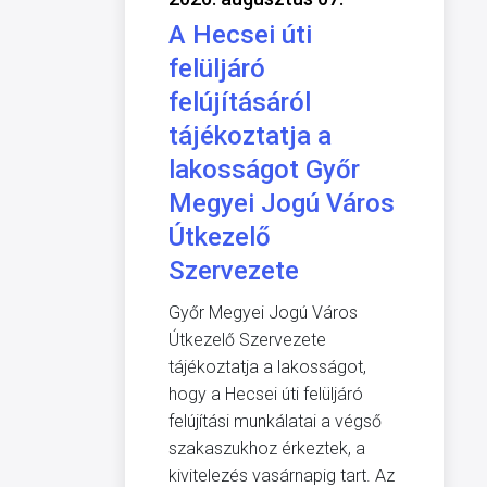
A Hecsei úti
felüljáró
felújításáról
tájékoztatja a
lakosságot Győr
Megyei Jogú Város
Útkezelő
Szervezete
Győr Megyei Jogú Város
Útkezelő Szervezete
tájékoztatja a lakosságot,
hogy a Hecsei úti felüljáró
felújítási munkálatai a végső
szakaszukhoz érkeztek, a
kivitelezés vasárnapig tart. Az