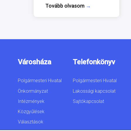
Tovább olvasom
→
Városháza
Telefonkönyv
Polgármesteri Hivatal
Polgármesteri Hivatal
Önkormányzat
Lakossági kapcsolat
Intézmények
Sajtókapcsolat
Közgyűlések
Választások