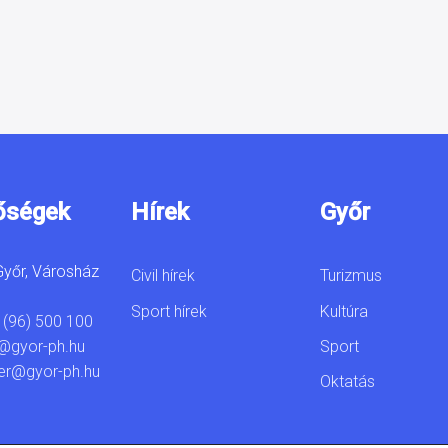
őségek
Hírek
Győr
yőr, Városház
Civil hírek
Turizmus
Sport hírek
Kultúra
 (96) 500 100
Sport
@gyor-ph.hu
er@gyor-ph.hu
Oktatás