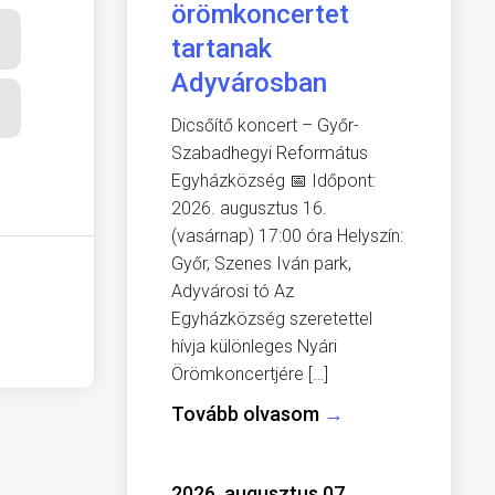
örömkoncertet
tartanak
Adyvárosban
Dicsőítő koncert – Győr-
Szabadhegyi Református
Egyházközség 📅 Időpont:
2026. augusztus 16.
(vasárnap) 17:00 óra Helyszín:
Győr, Szenes Iván park,
Adyvárosi tó Az
Egyházközség szeretettel
hívja különleges Nyári
Örömkoncertjére […]
Tovább olvasom
→
2026. augusztus 07.