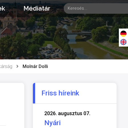
ek
Médiatár
tkárság
Molnár Dolli
Friss híreink
2026. augusztus 07.
Nyári