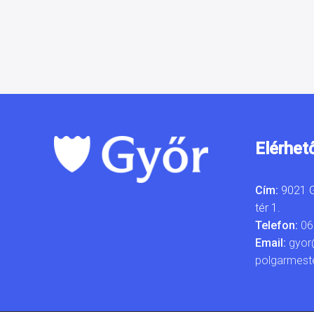
Elérhet
Cím:
9021 G
tér 1.
Telefon:
06
Email:
gyor
polgarmest