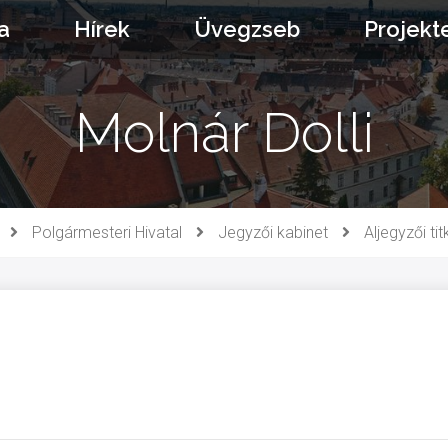
a
Hírek
Üvegzseb
Projekt
Molnár Dolli
Polgármesteri Hivatal
Jegyzői kabinet
Aljegyzői ti