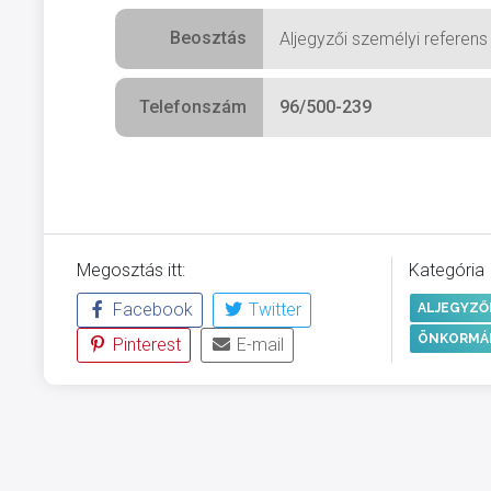
Beosztás
Aljegyzői személyi referens
Telefonszám
96/500-239
Megosztás itt:
Kategória
Facebook
Twitter
ALJEGYZŐ
ÖNKORMÁ
Pinterest
E-mail