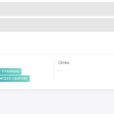
Címke
-
I TITKÁRSÁG
NYZATI CSOPORT