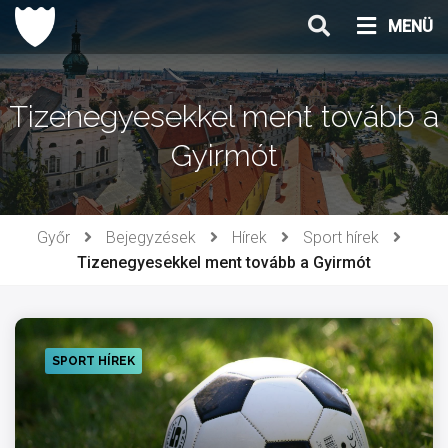
Ugrás
MENÜ
a
tartalomhoz
Tizenegyesekkel ment tovább a
Gyirmót
Győr
Bejegyzések
Hírek
Sport hírek
Tizenegyesekkel ment tovább a Gyirmót
SPORT HÍREK