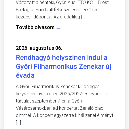
Változott a pénteki, Győri Audi ETO KC – Brest
Bretagne Handball felkészülési mérkőzés
kezdési időpontja. Az eredetileg […]
Tovább olvasom
→
2026. augusztus 06.
Rendhagyó helyszínen indul a
Győri Filharmonikus Zenekar új
évada
A Győri Filharmonikus Zenekar különleges
helyszínen nyitja meg 2026/2027-es évadát: a
társulat szeptember 7-én a Győri
Vásárcsarnokban ad koncertet Zenélő piac
címmel. A koncert egyszerre kínál zenei élményt
[…]