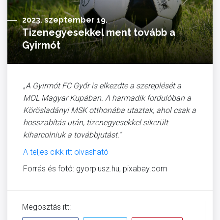
2023. szeptember 19.
Tizenegyesekkel ment tovább a
Gyirmót
„A Gyirmót FC Győr is elkezdte a szereplését a
MOL Magyar Kupában. A harmadik fordulóban a
Körösladányi MSK otthonába utaztak, ahol csak a
hosszabítás után, tizenegyesekkel sikerült
kiharcolniuk a továbbjutást.”
A teljes cikk itt olvasható
Forrás és fotó: gyorplusz.hu, pixabay.com
Megosztás itt: