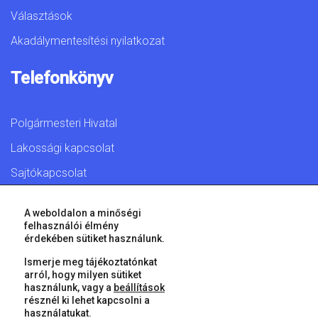
Választások
Akadálymentesítési nyilatkozat
Telefonkönyv
Polgármesteri Hivatal
Lakossági kapcsolat
Sajtókapcsolat
A weboldalon a minőségi
felhasználói élmény
érdekében sütiket használunk.
© 2026 Győr Megyei Jogú Város • Minden jog fenntartva!
Ismerje meg tájékoztatónkat
arról, hogy milyen sütiket
használunk, vagy a
beállítások
résznél ki lehet kapcsolni a
használatukat.