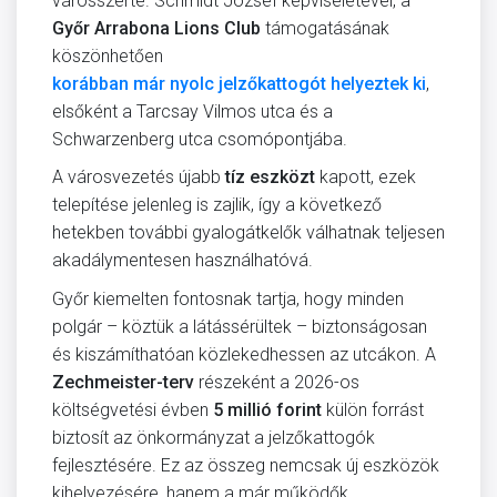
városszerte. Schmidt József képviseletével, a
Győr Arrabona Lions Club
támogatásának
köszönhetően
korábban már nyolc jelzőkattogót helyeztek ki
,
elsőként a Tarcsay Vilmos utca és a
Schwarzenberg utca csomópontjába.
A városvezetés újabb
tíz eszközt
kapott, ezek
telepítése jelenleg is zajlik, így a következő
hetekben további gyalogátkelők válhatnak teljesen
akadálymentesen használhatóvá.
Győr kiemelten fontosnak tartja, hogy minden
polgár – köztük a látássérültek – biztonságosan
és kiszámíthatóan közlekedhessen az utcákon. A
Zechmeister-terv
részeként a 2026-os
költségvetési évben
5 millió forint
külön forrást
biztosít az önkormányzat a jelzőkattogók
fejlesztésére. Ez az összeg nemcsak új eszközök
kihelyezésére, hanem a már működők