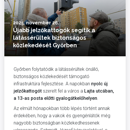
2025. november 26.
Újabb jelzőkattogók segítik a
látássérültek biztonságos
közlekedését Győrben
Győrben folytatódik a látássérültek önálló,
biztonságos közlekedését támogató
infrastruktúra fejlesztése. A napokban
nyolc új
jelzőkattogót
szerelt fel a város a
Lajta utcában,
a 13-as posta előtti gyalogátkelőhelyen
.
Az elmúlt hónapokban több lépés történt annak
érdekében, hogy a vakok és gyengénlátók még
nagyobb biztonságban közlekedhessenek