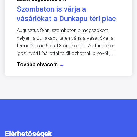
Szombaton is várja a
vásárlókat a Dunkapu téri piac
Augusztus 8-án, szombaton a megszokott
helyen, a Dunakapu téren várja a vásárlókat a
termelői piac 6 és 13 óra között. A standokon
igazi nyári kínállattal találkozhatnak a vevők, […]
Tovább olvasom
→
Elérhetőségek