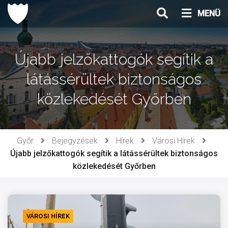
Ugrás
MENÜ
a
tartalomhoz
Újabb jelzőkattogók segítik a
látássérültek biztonságos
közlekedését Győrben
Győr
Bejegyzések
Hírek
Városi Hírek
Újabb jelzőkattogók segítik a látássérültek biztonságos
közlekedését Győrben
VÁROSI HÍREK