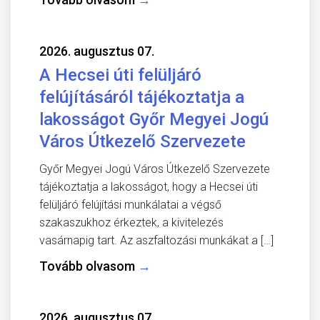
2026. augusztus 07.
A Hecsei úti felüljáró
felújításáról tájékoztatja a
lakosságot Győr Megyei Jogú
Város Útkezelő Szervezete
Győr Megyei Jogú Város Útkezelő Szervezete
tájékoztatja a lakosságot, hogy a Hecsei úti
felüljáró felújítási munkálatai a végső
szakaszukhoz érkeztek, a kivitelezés
vasárnapig tart. Az aszfaltozási munkákat a […]
Tovább olvasom
→
2026. augusztus 07.