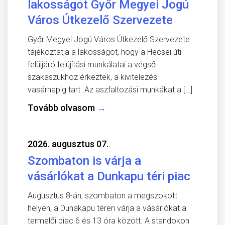
lakosságot Győr Megyei Jogú
Város Útkezelő Szervezete
Győr Megyei Jogú Város Útkezelő Szervezete
tájékoztatja a lakosságot, hogy a Hecsei úti
felüljáró felújítási munkálatai a végső
szakaszukhoz érkeztek, a kivitelezés
vasárnapig tart. Az aszfaltozási munkákat a […]
Tovább olvasom
→
2026. augusztus 07.
Szombaton is várja a
vásárlókat a Dunkapu téri piac
Augusztus 8-án, szombaton a megszokott
helyen, a Dunakapu téren várja a vásárlókat a
termelői piac 6 és 13 óra között. A standokon