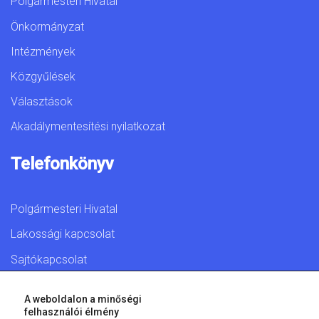
Polgármesteri Hivatal
Önkormányzat
Intézmények
Közgyűlések
Választások
Akadálymentesítési nyilatkozat
Telefonkönyv
Polgármesteri Hivatal
Lakossági kapcsolat
Sajtókapcsolat
A weboldalon a minőségi
felhasználói élmény