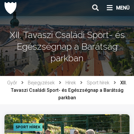
Ugrás
MENÜ
a
tartalomhoz
XII. Tavaszi Családi Sport- és
Egészségnap a Barátság
parkban
Győr
Bejegyzések
Hírek
Sport hírek
XII.
Tavaszi Családi Sport- és Egészségnap a Barátság
parkban
SPORT HÍREK