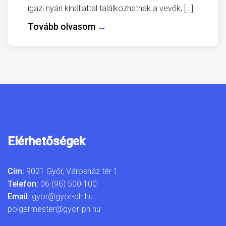
igazi nyári kínállattal találkozhatnak a vevők, […]
Tovább olvasom
→
Elérhetőségek
Cím:
9021 Győr, Városház tér 1.
Telefon:
06 (96) 500 100
Email:
gyor@gyor-ph.hu
polgarmester@gyor-ph.hu