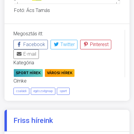
Fotó: Ács Tamás
Megosztás itt:
Facebook
Twitter
Pinterest
E-mail
Kategória
SPORT HÍREK
VÁROSI HÍREK
Címke
családi
egészségnap
sport
Friss híreink