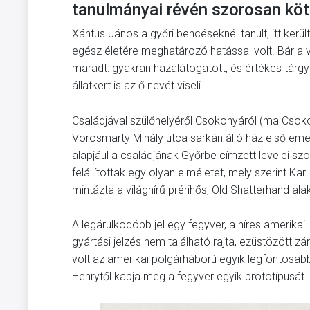
tanulmányai révén szorosan kö
Xántus János a győri bencéseknél tanult, itt kerü
egész életére meghatározó hatással volt. Bár a v
maradt: gyakran hazalátogatott, és értékes tárg
állatkert is az ő nevét viseli.
Családjával szülőhelyéről Csokonyáról (ma Csok
Vörösmarty Mihály utca sarkán álló ház első em
alapjául a családjának Győrbe címzett levelei sz
felállítottak egy olyan elméletet, mely szerint 
mintázta a világhírű prérihős, Old Shatterhand alak
A legárulkodóbb jel egy fegyver, a híres amerikai
gyártási jelzés nem található rajta, ezüstözött 
volt az amerikai polgárháború egyik legfontosabb
Henrytől kapja meg a fegyver egyik prototípusát.