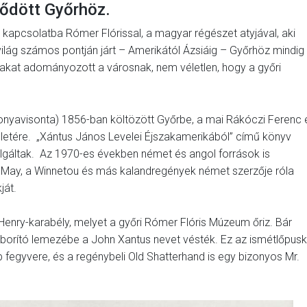
tődött Győrhöz.
lt kapcsolatba Rómer Flórissal, a magyar régészet atyjával, aki
ilág számos pontján járt – Amerikától Ázsiáig – Győrhöz mindig
yakat adományozott a városnak, nem véletlen, hogy a győri
onyavisonta) 1856-ban költözött Győrbe, a mai Rákóczi Ferenc 
eletére. „Xántus János Levelei Éjszakamerikából” című könyv
olgáltak. Az 1970-es években német és angol források is
Karl May, a Winnetou és más kalandregények német szerzője róla
ját.
 Henry-karabély, melyet a győri Rómer Flóris Múzeum őriz. Bár
zárborító lemezébe a John Xantus nevet vésték. Ez az ismétlőpus
 fegyvere, és a regénybeli Old Shatterhand is egy bizonyos Mr.