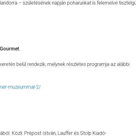
ndorra – születésének napján poharunkat is felemelve tisztelg
– Gourmet
.
én belül rendezik, melynek részletes programja az alábbi
romer-muzeummal-2/
ól. Közli: Prépost István, Lauffer és Stolp Kiadó-