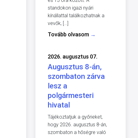
és 13 óra között. A
standokon igazi nyári
kínállattal találkozhatnak a
vevők, […]
Tovább olvasom
→
2026. augusztus 07.
Augusztus 8-án,
szombaton zárva
lesz a
polgármesteri
hivatal
Tájékoztatjuk a győrieket,
hogy 2026. augusztus 8-án,
szombaton a hőségre való