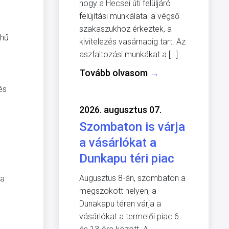
hogy a Hecsei úti felüljáró
felújítási munkálatai a végső
szakaszukhoz érkeztek, a
 hű
kivitelezés vasárnapig tart. Az
aszfaltozási munkákat a […]
Tovább olvasom
→
és
2026. augusztus 07.
Szombaton is várja
a vásárlókat a
Dunkapu téri piac
Augusztus 8-án, szombaton a
ka
megszokott helyen, a
Dunakapu téren várja a
vásárlókat a termelői piac 6