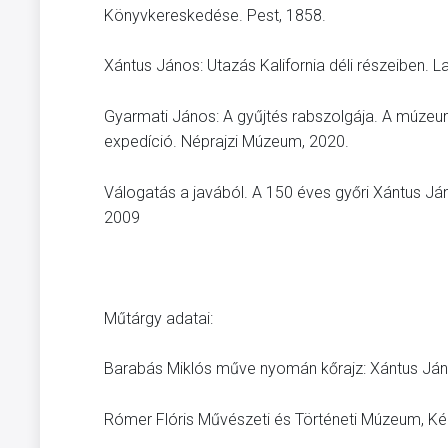
Könyvkereskedése. Pest, 1858.
Xántus János: Utazás Kalifornia déli részeiben.
Gyarmati János: A gyűjtés rabszolgája. A múzeum
expedíció. Néprajzi Múzeum, 2020.
Válogatás a javából. A 150 éves győri Xántus Já
2009
Műtárgy adatai:
Barabás Miklós műve nyomán kőrajz: Xántus Ján
Rómer Flóris Művészeti és Történeti Múzeum, 