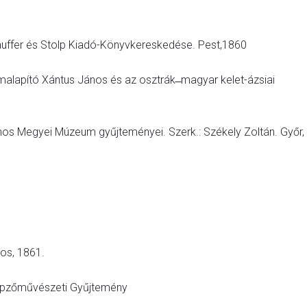
 Lauffer és Stolp Kiadó-Könyvkereskedése. Pest,1860
alapító Xántus János és az osztrák ̶ magyar kelet-ázsiai
nos Megyei Múzeum gyűjteményei. Szerk.: Székely Zoltán. Győr,
os, 1861.
Képzőművészeti Gyűjtemény