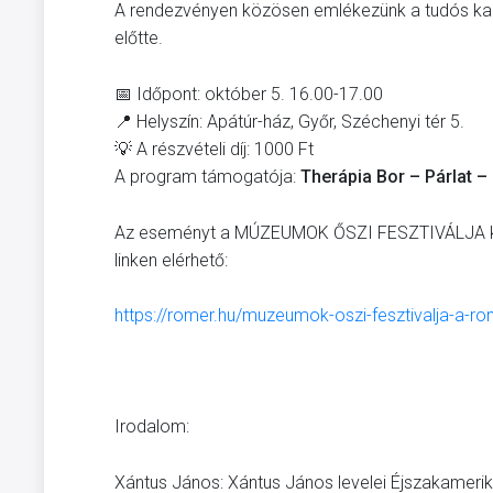
A rendezvényen közösen emlékezünk a tudós kala
előtte.
📅 Időpont: október 5. 16.00-17.00
📍 Helyszín: Apátúr-ház, Győr, Széchenyi tér 5.
💡 A részvételi díj: 1000 Ft
A program támogatója:
Therápia Bor – Párlat 
Az eseményt a MÚZEUMOK ŐSZI FESZTIVÁLJA keret
linken elérhető:
https://romer.hu/muzeumok-oszi-fesztivalja-a-
Irodalom:
Xántus János: Xántus János levelei Éjszakamerikáb