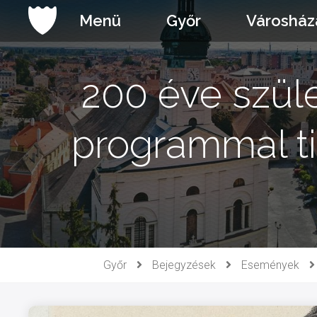
Ugrás
Menü
Győr
Városház
a
tartalomhoz
200 éve szül
programmal ti
Győr
Bejegyzések
Események