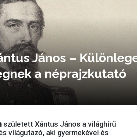
ántus János – Különleg
egnek a néprajzkutató
n
született Xántus János a világhírű
s világutazó, aki gyermekévei és