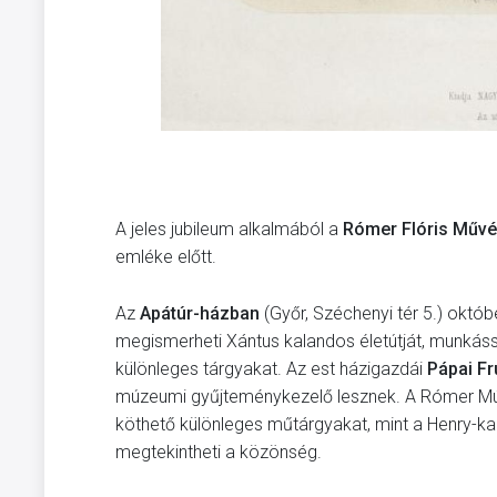
A jeles jubileum alkalmából a
Rómer Flóris Művé
emléke előtt.
Az
Apátúr-házban
(Győr, Széchenyi tér 5.) okt
megismerheti Xántus kalandos életútját, munká
különleges tárgyakat. Az est házigazdái
Pápai F
múzeumi gyűjteménykezelő lesznek. A Rómer M
köthető különleges műtárgyakat, mint a Henry-ka
megtekintheti a közönség.