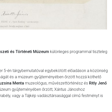
szeti és Történeti Múzeum
különleges programmal tiszteleg
óber 5-én tárgybemutatóval egybekötött előadáson a közönség
sságát és a múzeum gyűjteményében őrzött hozzá köthető
ruzsina Menta
muzeológus, művészettörténész és
Ritly Jenő
úzeum gyűjteményében őrzött, Xántus Jánoshoz
rabély, vagy a Tájkép vadásztársasággal című festményt is