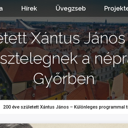
a
Hírek
Üvegzseb
Projekt
etett Xántus János
sztelegnek a népra
Győrben
200 éve született Xántus János – Különleges programmal ti