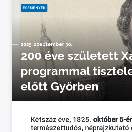
ESEMÉNYEK
2025. szeptember 30.
200 éve született X
programmal tisztel
előtt Győrben
Kétszáz éve, 1825.
október 5-é
természettudós, néprajzkutató é