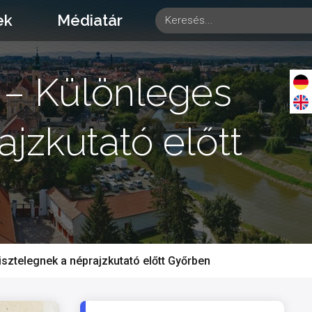
ek
Médiatár
 – Különleges
jzkutató előtt
sztelegnek a néprajzkutató előtt Győrben