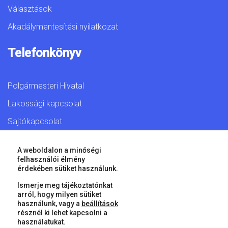
Választások
Akadálymentesítési nyilatkozat
Telefonkönyv
Polgármesteri Hivatal
Lakossági kapcsolat
Sajtókapcsolat
A weboldalon a minőségi
felhasználói élmény
érdekében sütiket használunk.
© 2026 Győr Megyei Jogú Város • Minden jog fenntartva!
Ismerje meg tájékoztatónkat
arról, hogy milyen sütiket
használunk, vagy a
beállítások
résznél ki lehet kapcsolni a
használatukat.