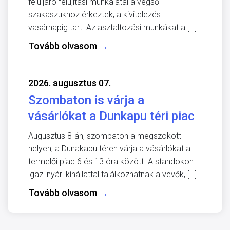
felüljáró felújítási munkálatai a végső
szakaszukhoz érkeztek, a kivitelezés
vasárnapig tart. Az aszfaltozási munkákat a […]
Tovább olvasom
→
2026. augusztus 07.
Szombaton is várja a
vásárlókat a Dunkapu téri piac
Augusztus 8-án, szombaton a megszokott
helyen, a Dunakapu téren várja a vásárlókat a
termelői piac 6 és 13 óra között. A standokon
igazi nyári kínállattal találkozhatnak a vevők, […]
Tovább olvasom
→