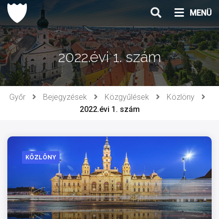
Ugrás
MENÜ
a
tartalomhoz
2022.évi 1. szám
Győr
Bejegyzések
Közgyűlések
Közlöny
2022.évi 1. szám
KÖZLÖNY