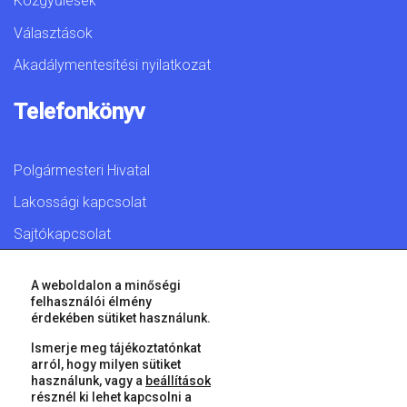
Közgyűlések
Választások
Akadálymentesítési nyilatkozat
Telefonkönyv
Polgármesteri Hivatal
Lakossági kapcsolat
Sajtókapcsolat
A weboldalon a minőségi
felhasználói élmény
érdekében sütiket használunk.
© 2026 Győr Megyei Jogú Város • Minden jog fenntartva!
Ismerje meg tájékoztatónkat
arról, hogy milyen sütiket
használunk, vagy a
beállítások
résznél ki lehet kapcsolni a