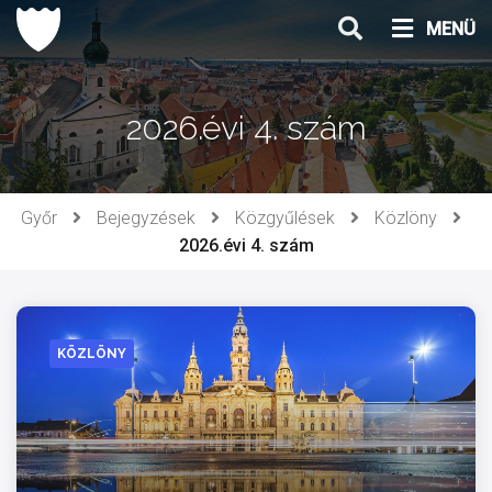
Ugrás
MENÜ
a
tartalomhoz
2026.évi 4. szám
Győr
Bejegyzések
Közgyűlések
Közlöny
2026.évi 4. szám
KÖZLÖNY