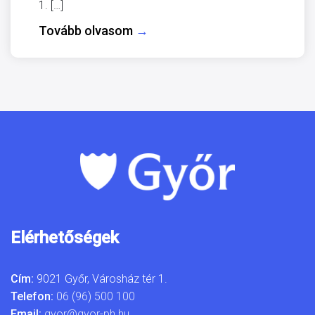
1. […]
Tovább olvasom
→
Elérhetőségek
Cím:
9021 Győr, Városház tér 1.
Telefon:
06 (96) 500 100
Email:
gyor@gyor-ph.hu