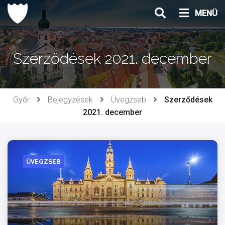
Ugrás
MENÜ
a
tartalomhoz
Szerződések 2021. december
Győr
Bejegyzések
Üvegzseb
Szerződések
2021. december
ÜVEGZSEB