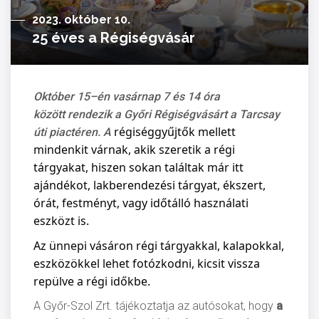
2023. október 10.
25 éves a Régiségvásár
Október 15
–
é
n vasárnap
7 és 14 óra
között rendezik a Győri Régiségvásárt a Tarcsay
régiséggyűjtők mellett
úti piactéren.
A
mindenkit várnak, akik szeretik a régi
tárgyakat, hiszen sokan találtak már itt
ajándékot, lakberendezési tárgyat, ékszert,
órát, festményt, vagy időtálló használati
eszközt is.
Az ünnepi vásáron régi tárgyakkal, kalapokkal,
eszközökkel lehet fotózkodni, kicsit vissza
repülve a régi időkbe.
A Győr-Szol Zrt. tájékoztatja az autósokat, hogy
a