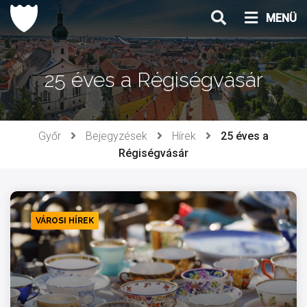
Ugrás
MENÜ
a
tartalomhoz
25 éves a Régiségvásár
Győr
Bejegyzések
Hírek
25 éves a
Régiségvásár
VÁROSI HÍREK