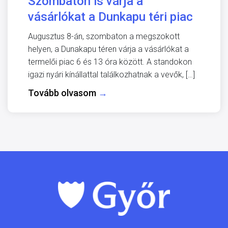
Szombaton is várja a
vásárlókat a Dunkapu téri piac
Augusztus 8-án, szombaton a megszokott
helyen, a Dunakapu téren várja a vásárlókat a
termelői piac 6 és 13 óra között. A standokon
igazi nyári kínállattal találkozhatnak a vevők, […]
Tovább olvasom
→