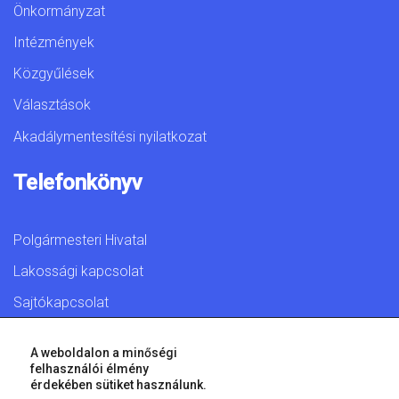
Önkormányzat
Intézmények
Közgyűlések
Választások
Akadálymentesítési nyilatkozat
Telefonkönyv
Polgármesteri Hivatal
Lakossági kapcsolat
Sajtókapcsolat
A weboldalon a minőségi
felhasználói élmény
érdekében sütiket használunk.
© 2026 Győr Megyei Jogú Város • Minden jog fenntartva!