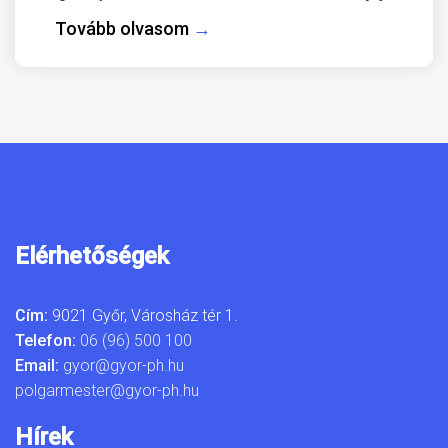
Tovább olvasom
→
Elérhetőségek
Cím:
9021 Győr, Városház tér 1.
Telefon:
06 (96) 500 100
Email:
gyor@gyor-ph.hu
polgarmester@gyor-ph.hu
Hírek