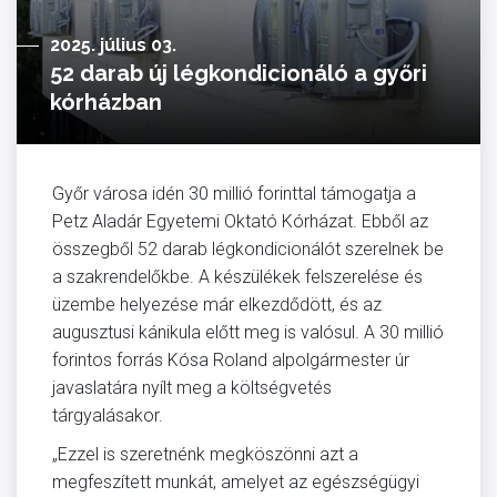
2025. július 03.
52 darab új légkondicionáló a győri
kórházban
Győr városa idén 30 millió forinttal támogatja a
Petz Aladár Egyetemi Oktató Kórházat. Ebből az
összegből 52 darab légkondicionálót szerelnek be
a szakrendelőkbe. A készülékek felszerelése és
üzembe helyezése már elkezdődött, és az
augusztusi kánikula előtt meg is valósul. A 30 millió
forintos forrás Kósa Roland alpolgármester úr
javaslatára nyílt meg a költségvetés
tárgyalásakor.
„Ezzel is szeretnénk megköszönni azt a
megfeszített munkát, amelyet az egészségügyi