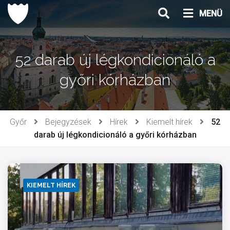
Ugrás
MENÜ
a
tartalomhoz
52 darab új légkondicionáló a
győri kórházban
Győr
Bejegyzések
Hírek
Kiemelt hírek
52
darab új légkondicionáló a győri kórházban
KIEMELT HÍREK