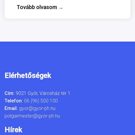
Tovább olvasom
→
Elérhetőségek
Cím:
9021 Győr, Városház tér 1.
Telefon:
06 (96) 500 100
Email:
gyor@gyor-ph.hu
polgarmester@gyor-ph.hu
Hírek