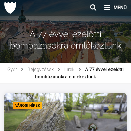
Ugrás
MENÜ
a
tartalomhoz
A 77 évvel ezelőtti
bombázásokra emlékeztünk
Győr
Bejegyzések
Hírek
A 77 évvel ezelőtti
bombázásokra emlékeztünk
VÁROSI HÍREK