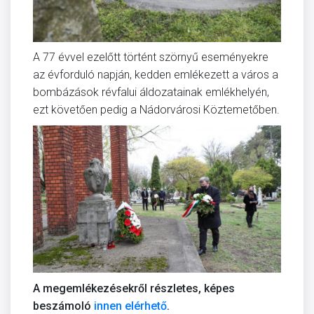
A 77 évvel ezelőtt történt szörnyű eseményekre
az évforduló napján, kedden emlékezett a város a
bombázások révfalui áldozatainak emlékhelyén,
ezt követően pedig a Nádorvárosi Köztemetőben.
A megemlékezésekről részletes, képes
beszámoló
innen elérhető
.