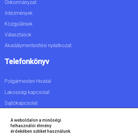
Önkormányzat
Intézmények
Közgyűlések
Választások
Akadálymentesítési nyilatkozat
Telefonkönyv
Polgármesteri Hivatal
Lakossági kapcsolat
Sajtókapcsolat
A weboldalon a minőségi
felhasználói élmény
érdekében sütiket használunk.
© 2026 Győr Megyei Jogú Város • Minden jog fenntartva!