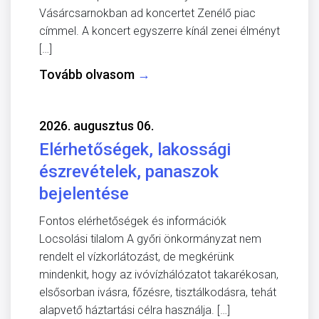
Vásárcsarnokban ad koncertet Zenélő piac
címmel. A koncert egyszerre kínál zenei élményt
[…]
Tovább olvasom
→
2026. augusztus 06.
Elérhetőségek, lakossági
észrevételek, panaszok
bejelentése
Fontos elérhetőségek és információk
Locsolási tilalom A győri önkormányzat nem
rendelt el vízkorlátozást, de megkérünk
mindenkit, hogy az ivóvízhálózatot takarékosan,
elsősorban ivásra, főzésre, tisztálkodásra, tehát
alapvető háztartási célra használja. […]