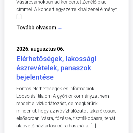
Vásárcsarnokban ad koncertet Zenélő piac
címmel. A koncert egyszerre kínál zenei élményt
[…]
Tovább olvasom
→
2026. augusztus 06.
Elérhetőségek, lakossági
észrevételek, panaszok
bejelentése
Fontos elérhetőségek és információk
Locsolási tilalom A győri önkormányzat nem
rendelt el vízkorlátozást, de megkérünk
mindenkit, hogy az ivóvízhálózatot takarékosan,
elsősorban ivásra, főzésre, tisztálkodásra, tehát
alapvető háztartási célra használja. […]