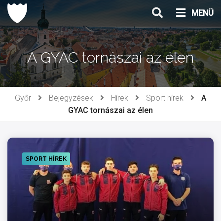
Ugrás
MENÜ
a
tartalomhoz
A GYAC tornászai az élen
Győr
Bejegyzések
Hírek
Sport hírek
A
GYAC tornászai az élen
SPORT HÍREK