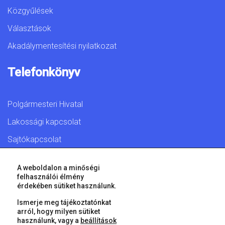
Közgyűlések
Választások
Akadálymentesítési nyilatkozat
Telefonkönyv
Polgármesteri Hivatal
Lakossági kapcsolat
Sajtókapcsolat
A weboldalon a minőségi
felhasználói élmény
érdekében sütiket használunk.
© 2026 Győr Megyei Jogú Város • Minden jog fenntartva!
Ismerje meg tájékoztatónkat
arról, hogy milyen sütiket
használunk, vagy a
beállítások